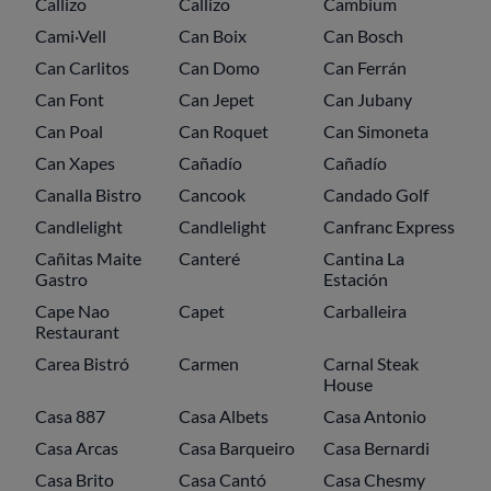
Callizo
Callizo
Cambium
Cami·Vell
Can Boix
Can Bosch
Can Carlitos
Can Domo
Can Ferrán
Can Font
Can Jepet
Can Jubany
Can Poal
Can Roquet
Can Simoneta
Can Xapes
Cañadío
Cañadío
Canalla Bistro
Cancook
Candado Golf
Candlelight
Candlelight
Canfranc Express
Cañitas Maite
Canteré
Cantina La
Gastro
Estación
Cape Nao
Capet
Carballeira
Restaurant
Carea Bistró
Carmen
Carnal Steak
House
Casa 887
Casa Albets
Casa Antonio
Casa Arcas
Casa Barqueiro
Casa Bernardi
Casa Brito
Casa Cantó
Casa Chesmy