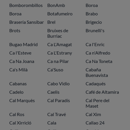
Bomborombillos
BonAmb
Boroa
Boroa
Botafumeiro
Brabo
Brasería Sansibar
Brel
Brigecio
Brots
Bruixes de
Brunelli's
Burriac
Bugao Madrid
Ca L'Amagat
Ca l'Enric
Ca l'Esteve
Ca L'Estrany
Ca n'Alfredo
Ca Na Joana
Ca na Pilar
Ca Na Toneta
Ca's Milà
Ca'Suso
Cabaña
Buenavista
Cabanas
Cabo Vidio
Cadaqués
Cadelo
Caelis
Café de Altamira
Cal Marquès
Cal Paradís
Cal Pere del
Maset
Cal Ros
Cal Travé
Cal Xim
Cal Xirricló
Cala
Callao 24