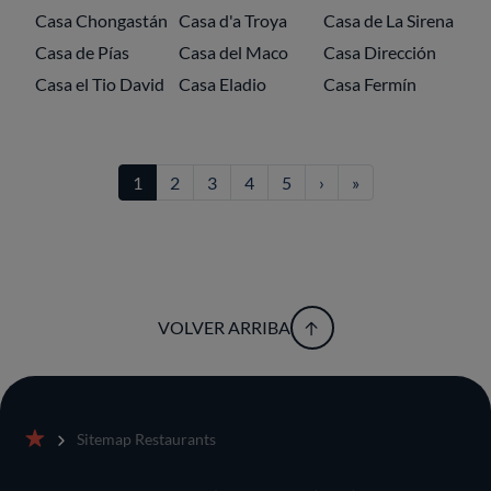
Casa Chongastán
Casa d'a Troya
Casa de La Sirena
Casa de Pías
Casa del Maco
Casa Dirección
Casa el Tio David
Casa Eladio
Casa Fermín
Paginación
Siguiente página
Última página
1
2
3
4
5
›
»
VOLVER ARRIBA
Sitemap Restaurants
Inicio