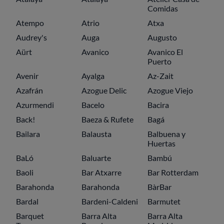
Comidas
Atempo
Atrio
Atxa
Audrey's
Auga
Augusto
Aürt
Avanico
Avanico El
Puerto
Avenir
Ayalga
Az-Zait
Azafrán
Azogue Delic
Azogue Viejo
Azurmendi
Bacelo
Bacira
Back!
Baeza & Rufete
Bagá
Bailara
Balausta
Balbuena y
Huertas
BaLó
Baluarte
Bambú
Baoli
Bar Atxarre
Bar Rotterdam
Barahonda
Barahonda
BàrBar
Bardal
Bardeni-Caldeni
Barmutet
Barquet
Barra Alta
Barra Alta