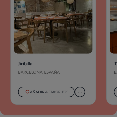
Jiribilla
T
BARCELONA, ESPAÑA
B
AÑADIR A FAVORITOS