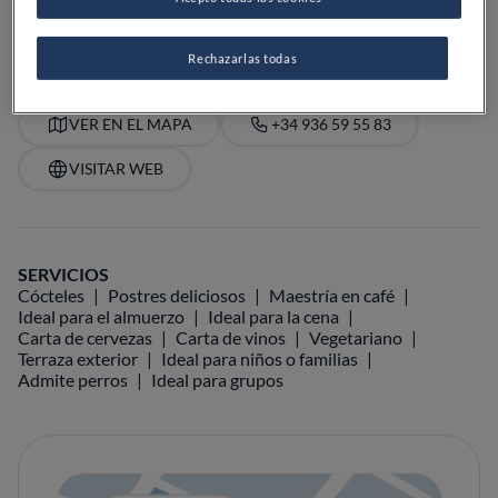
PRECIO
Rechazarlas todas
VER EN EL MAPA
+34 936 59 55 83
VISITAR WEB
SERVICIOS
Cócteles
Postres deliciosos
Maestría en café
Ideal para el almuerzo
Ideal para la cena
Carta de cervezas
Carta de vinos
Vegetariano
Terraza exterior
Ideal para niños o familias
Admite perros
Ideal para grupos