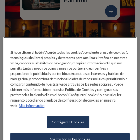
Hamilton
Si hace clic en el botón “Acepto todas las cookies”, consiente el uso de cookies (o
tecnologías similares) propias y de terceros para analizar el tráfico en nuestras
webs, conocer sus hábitos de navegación, recopilar información útil que nos
permita tanto a nosotros como a nuestros partners crear perfiles y
proporcionarle publicidad y contenido adecuado a sus intereses y hábitos de
navegación, y proporcionarle funcionalidades de redes sociales (permitiéndole
compartir contenido de nuestras webs a través de las redes sociales). Puede
0
0
0
0
0
obtener más información en nuestra Política de Cookies y configurar sus
preferencias haciendo clic en el botón “Configurar Cookies” o, en cualquier
momento, accediendo al enlace de configuración de cookies en nuestra
web.
Más información
Passatge de Pere Calders, 6
08015
Barcelona
Barcelona
España
Configurar Cookies
CERRADO
Abre el
Sábado,
13:00-17:30, 19:00-00:30
VER HORARIOS
Acepto todas las cookies