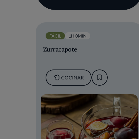
FÁCIL
1H 0MIN
Zurracapote
COCINAR