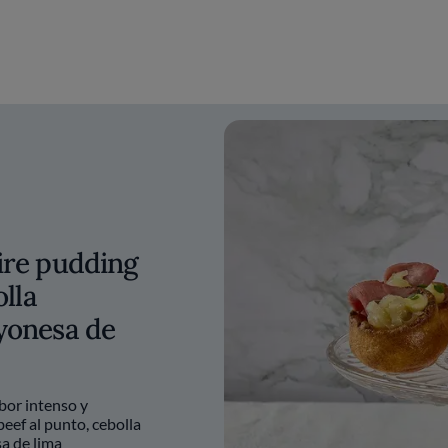
ire pudding
olla
yonesa de
bor intenso y
eef al punto, cebolla
a de lima