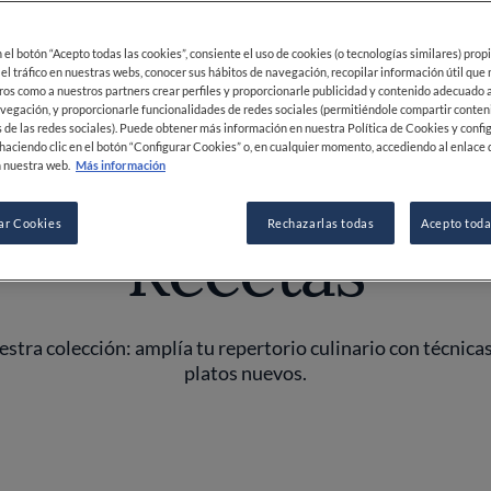
en el botón “Acepto todas las cookies”, consiente el uso de cookies (o tecnologías similares) prop
 el tráfico en nuestras webs, conocer sus hábitos de navegación, recopilar información útil que
ros como a nuestros partners crear perfiles y proporcionarle publicidad y contenido adecuado a
vegación, y proporcionarle funcionalidades de redes sociales (permitiéndole compartir conten
 de las redes sociales). Puede obtener más información en nuestra Política de Cookies y confi
RECETAS
haciendo clic en el botón “Configurar Cookies” o, en cualquier momento, accediendo al enlace 
 nuestra web.
Más información
ar Cookies
Rechazarlas todas
Acepto toda
Recetas
stra colección: amplía tu repertorio culinario con técnicas
platos nuevos.