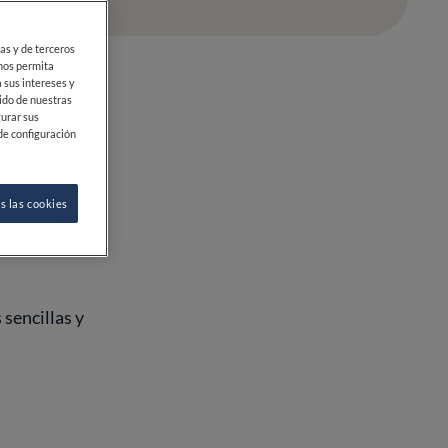
ias y de terceros
 nos permita
 sus intereses y
ido de nuestras
gurar sus
de configuración
s las cookies
 sencillas y