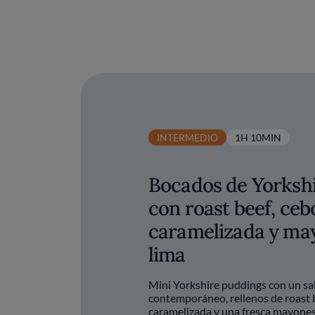
INTERMEDIO
1H 10MIN
Bocados de Yorksh
con roast beef, ceb
caramelizada y ma
lima
Mini Yorkshire puddings con un sa
contemporáneo, rellenos de roast b
caramelizada y una fresca mayones