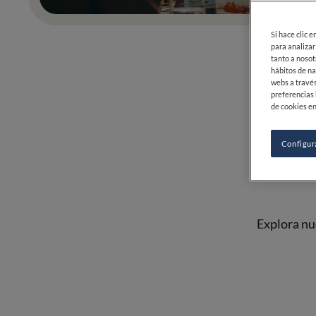
Si hace clic 
para analizar
tanto a nosot
hábitos de na
webs a través
preferencias 
de cookies en
Configur
Explora nue