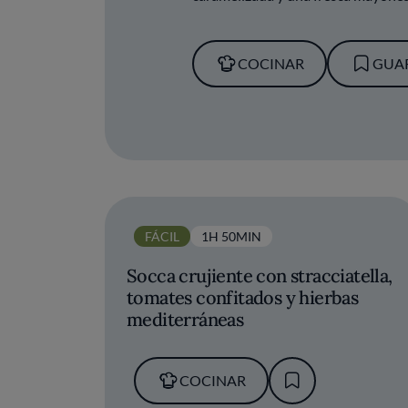
COCINAR
GUA
FÁCIL
1H 50MIN
Socca crujiente con stracciatella,
tomates confitados y hierbas
mediterráneas
COCINAR