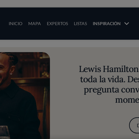
ias
Main navigation
INICIO
MAPA
EXPERTOS
LISTAS
INSPIRACIÓN
Pasar al contenido principal
os
Lewis Hamilton
toda la vida. 
pregunta conv
momen