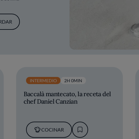
RDAR
INTERMEDIO
2H 0MIN
Baccalà mantecato, la receta del
chef Daniel Canzian
COCINAR