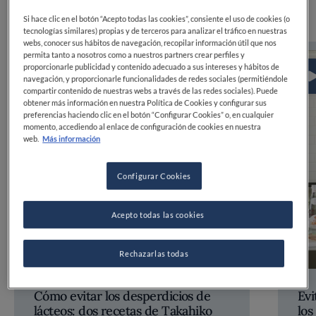
Si hace clic en el botón “Acepto todas las cookies”, consiente el uso de cookies (o
tecnologías similares) propias y de terceros para analizar el tráfico en nuestras
webs, conocer sus hábitos de navegación, recopilar información útil que nos
permita tanto a nosotros como a nuestros partners crear perfiles y
Why
proporcionarle publicidad y contenido adecuado a sus intereses y hábitos de
navegación, y proporcionarle funcionalidades de redes sociales (permitiéndole
Waste?
compartir contenido de nuestras webs a través de las redes sociales). Puede
obtener más información en nuestra Política de Cookies y configurar sus
preferencias haciendo clic en el botón “Configurar Cookies” o, en cualquier
momento, accediendo al enlace de configuración de cookies en nuestra
web.
Más información
Configurar Cookies
Acepto todas las cookies
00:09
Rechazarlas todas
Cómo evitar los desperdicios de
Evi
lácteos: dos recetas de Takahiko
los