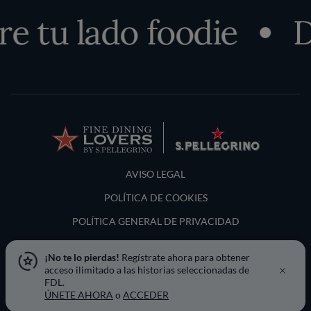
 tu lado foodie
De
Terms and Conditions
AVISO LEGAL
POLÍTICA DE COOKIES
POLÍTICA GENERAL DE PRIVACIDAD
LOCATION & LANGUAGE
¡No te lo pierdas!
Regístrate ahora para obtener
acceso ilimitado a las historias seleccionadas de
España
FDL.
ÚNETE AHORA
o
ACCEDER