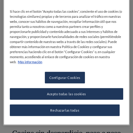
Reutiliza tu fruta con creatividad
Si hace clic en el botón “Acepto todas las cookies”, consiente el uso de cookies (o
y sabor
tecnologías similares) propias y de terceros para analizar el tráfico en nuestras
webs, conocer sus hábitos de navegación, recopilar información útil que nos
permita tanto a nosotros como a nuestros partners crear perfiles y
proporcionarle publicidad y contenido adecuado a sus intereses y hábitos de
Te invitamos a ver
Why Waste?
con
Massimo Bottura
navegación, y proporcionarle funcionalidades de redes sociales (permitiéndole
compartir contenido de nuestras webs a través de las redes sociales). Puede
para saber más sobre el desperdicio de alimentos y
obtener más información en nuestra Política de Cookies y configurar sus
cómo hacer cosas increíbles con restos de comida.
preferencias haciendo clic en el botón “Configurar Cookies” o, en cualquier
momento, accediendo al enlace de configuración de cookies en nuestra
web.
Más información
No tires la fruta demasiado madura: conviértela en
deliciosos platos con estas recetas de chefs de fama
mundial.
Dominique Crenn
y
César Troisgros
han
Configurar Cookies
preparado un batido con cubitos de melocotón y
frambuesa, dándole una segunda vida a los restos de
Acepto todas las cookies
fruta.
Rechazarlas todas