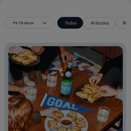
Todos
Artículos
Res
Ordenar
Más recientes