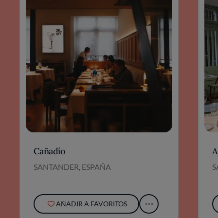
Cañadío
A
SANTANDER, ESPAÑA
S
AÑADIR A FAVORITOS