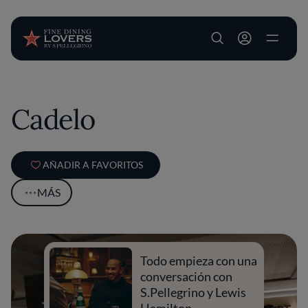
User account m
Pasar al contenido principal
Cadelo
AÑADIR A FAVORITOS
MÁS
Todo empieza con una
conversación con
S.Pellegrino y Lewis