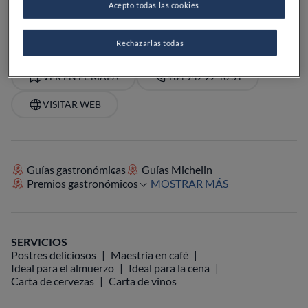
Acepto todas las cookies
PRECIO
Rechazarlas todas
VER EN EL MAPA
+34 942 22 10 51
VISITAR WEB
Guías gastronómicas
Guías Michelin
Premios gastronómicos
MOSTRAR MÁS
SERVICIOS
Postres deliciosos
Maestría en café
Ideal para el almuerzo
Ideal para la cena
Carta de cervezas
Carta de vinos