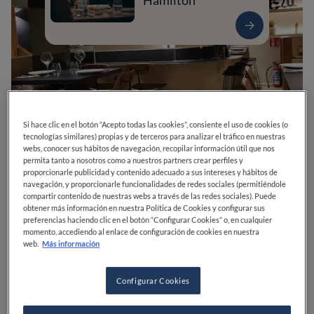
Hamilton
Si hace clic en el botón “Acepto todas las cookies”, consiente el uso de cookies (o
tecnologías similares) propias y de terceros para analizar el tráfico en nuestras
webs, conocer sus hábitos de navegación, recopilar información útil que nos
permita tanto a nosotros como a nuestros partners crear perfiles y
proporcionarle publicidad y contenido adecuado a sus intereses y hábitos de
navegación, y proporcionarle funcionalidades de redes sociales (permitiéndole
0
0
0
0
0
compartir contenido de nuestras webs a través de las redes sociales). Puede
obtener más información en nuestra Política de Cookies y configurar sus
preferencias haciendo clic en el botón “Configurar Cookies” o, en cualquier
momento, accediendo al enlace de configuración de cookies en nuestra
web.
Más información
Calle Sta. Lucía, 33
39003
Santander
Cantabria
España
CERRADO
Abre el
Martes,
13:30-15:30, 20:30-23:00
Configurar Cookies
VER HORARIOS