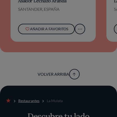
Asador Lechazo Aranda
L
SANTANDER, ESPAÑA
S
AÑADIR A FAVORITOS
VOLVER ARRIBA
Restaurantes
La Mulata
Inicio
Descubre tu lado