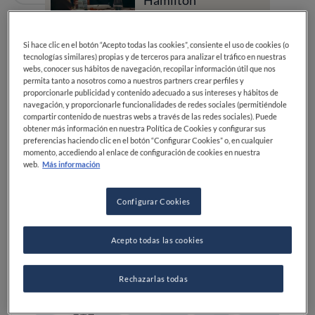
Hamilton
Si hace clic en el botón “Acepto todas las cookies”, consiente el uso de cookies (o
Guías gastronómicas
Guías Michelin
tecnologías similares) propias y de terceros para analizar el tráfico en nuestras
Premios gastronómicos
webs, conocer sus hábitos de navegación, recopilar información útil que nos
permita tanto a nosotros como a nuestros partners crear perfiles y
proporcionarle publicidad y contenido adecuado a sus intereses y hábitos de
navegación, y proporcionarle funcionalidades de redes sociales (permitiéndole
compartir contenido de nuestras webs a través de las redes sociales). Puede
obtener más información en nuestra Política de Cookies y configurar sus
preferencias haciendo clic en el botón “Configurar Cookies” o, en cualquier
momento, accediendo al enlace de configuración de cookies en nuestra
web.
Más información
Configurar Cookies
Acepto todas las cookies
Rechazarlas todas