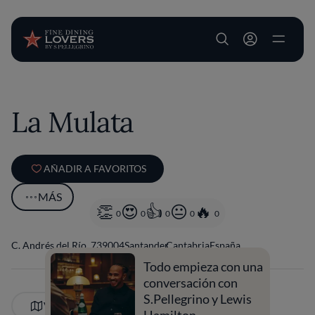
User account m
Pasar al contenido principal
La Mulata
AÑADIR A FAVORITOS
MÁS
0
0
0
0
0
C. Andrés del Río, 7
39004
Santander
Cantabria
España
Todo empieza con una
conversación con
S.Pellegrino y Lewis
VER EN EL MAPA