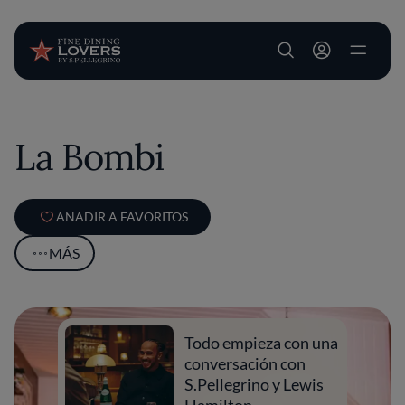
User account m
Pasar al contenido principal
La Bombi
AÑADIR A FAVORITOS
MÁS
Todo empieza con una
conversación con
S.Pellegrino y Lewis