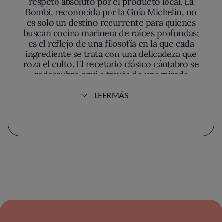
respeto absoluto por el producto local. La
Bombi, reconocida por la Guía Michelin, no
es solo un destino recurrente para quienes
buscan cocina marinera de raíces profundas;
es el reflejo de una filosofía en la que cada
ingrediente se trata con una delicadeza que
roza el culto. El recetario clásico cántabro se
redescubre aquí a través de una mirada
sosegada y precisa, en la que los matices del
entorno y la materia prima dictan el ritmo de
LEER MÁS
la experiencia.
La atmósfera impregna el comedor desde el
primer momento: maderas pulidas y discretos
acentos en azul evocan el litoral cercano,
mientras la luz natural suaviza cada ángulo,
invitando a una pausa atenta. La disposición
de las mesas y la sobriedad en la decoración
proyectan una calma íntima, sin artificios, que
acompaña sin robar protagonismo al relato
culinario. Hay cierta ritualidad en cómo la
vajilla blanca se convierte en lienzo para las