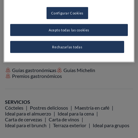
Configurar Cookies
VER EN EL MAPA
+34 942 21 30 28
Acepto todas las cookies
VISITAR WEB
Rechazarlas todas
Guías gastronómicas
Guías Michelin
Premios gastronómicos
SERVICIOS
Cócteles
Postres deliciosos
Maestría en café
Ideal para el almuerzo
Ideal para la cena
Carta de cervezas
Carta de vinos
Ideal para el brunch
Terraza exterior
Ideal para grupos