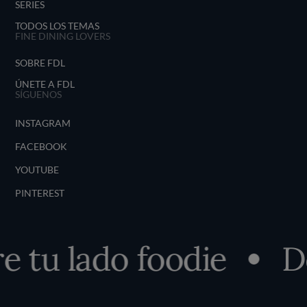
SERIES
TODOS LOS TEMAS
FINE DINING LOVERS
SOBRE FDL
ÚNETE A FDL
SÍGUENOS
INSTAGRAM
FACEBOOK
YOUTUBE
PINTEREST
 tu lado foodie
De