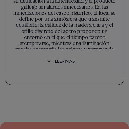
su dedicación a la autenticidad y al producto
gallego sin alardes innecesarios. En las
inmediaciones del casco histórico, el local se
define por una atmósfera que transmite
equilibrio: la calidez de la madera clara y el
brillo discreto del acero proponen un
entorno en el que el tiempo parece
atemperarse, mientras una iluminación
precisa acompaña los colores y texturas de
cada mesa. El aire de la sala, impregnado por
el aroma inconfundible de las brasas, invita a
LEER MÁS
dejarse guiar por los sentidos sin
distracciones.
El protagonismo absoluto lo tiene la materia
prima, a la vista en vitrinas iluminadas donde
se aprecia el rigor en la selección de carnes y
pescado. Aquí, la tradición gallega se defiende
desde el respeto a la integridad de cada
ingrediente. Carnes de vaca rubia gallega y
pescados recién llegados de lonja ocupan el
centro de la propuesta; el chef prefiere un