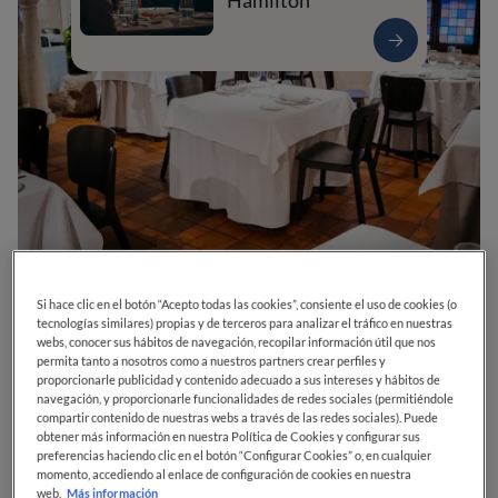
Hamilton
0
0
0
0
0
Si hace clic en el botón “Acepto todas las cookies”, consiente el uso de cookies (o
tecnologías similares) propias y de terceros para analizar el tráfico en nuestras
webs, conocer sus hábitos de navegación, recopilar información útil que nos
permita tanto a nosotros como a nuestros partners crear perfiles y
proporcionarle publicidad y contenido adecuado a sus intereses y hábitos de
Rúa Nova de Abaixo, 2
15706
Santiago de Compostela
A Coruña
navegación, y proporcionarle funcionalidades de redes sociales (permitiéndole
España
compartir contenido de nuestras webs a través de las redes sociales). Puede
obtener más información en nuestra Política de Cookies y configurar sus
preferencias haciendo clic en el botón “Configurar Cookies” o, en cualquier
CERRADO
Abre el
Sábado,
13:30-15:30, 20:00-22:30
momento, accediendo al enlace de configuración de cookies en nuestra
VER HORARIOS
web.
Más información