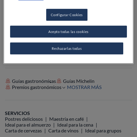
PRECIO
Configurar Cookies
Acepto todas las cookies
VER EN EL MAPA
+34 981 59 48 74
Rechazarlas todas
VISITAR WEB
Guías gastronómicas
Guías Michelin
Premios gastronómicos
MOSTRAR MÁS
SERVICIOS
Postres deliciosos
Maestría en café
Ideal para el almuerzo
Ideal para la cena
Carta de cervezas
Carta de vinos
Ideal para grupos