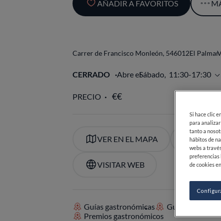
Si hace clic 
para analizar
tanto a nosot
Carrer de Francisco Monleón, 5
46012
El Palmar
V
hábitos de na
webs a través
CERRADO
Abre el
Sábado,
11:30-17:30
preferencias 
de cookies en
PRECIO
Configur
VER EN EL MAPA
+34 961
VISITAR WEB
Guías gastronómicas
Guías Michelin
Premios gastronómicos