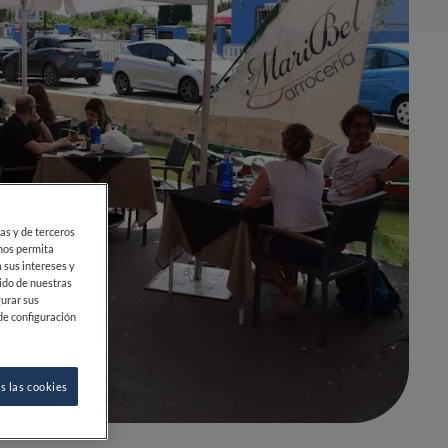
ias y de terceros
 nos permita
 sus intereses y
ido de nuestras
gurar sus
de configuración
0
0
s las cookies