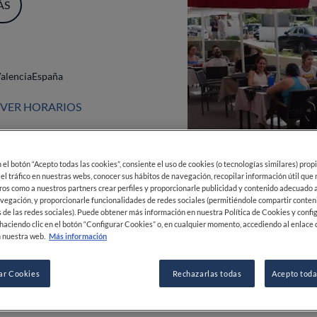
en el botón “Acepto todas las cookies”, consiente el uso de cookies (o tecnologías similares) prop
 el tráfico en nuestras webs, conocer sus hábitos de navegación, recopilar información útil que
ros como a nuestros partners crear perfiles y proporcionarle publicidad y contenido adecuado a
alencia
España
vegación, y proporcionarle funcionalidades de redes sociales (permitiéndole compartir conten
 de las redes sociales). Puede obtener más información en nuestra Política de Cookies y confi
VER HORARIOS
haciendo clic en el botón “Configurar Cookies” o, en cualquier momento, accediendo al enlace 
 nuestra web.
Más información
0
0
0
ar Cookies
Rechazarlas todas
Acepto toda
 62 00 60
MOSTRAR MÁS