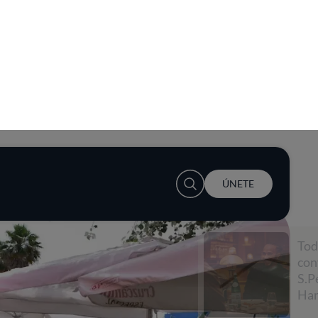
User account menu
ÚNETE
Todo empieza con una
conversación con
S.Pellegrino y Lewis
Hamilton