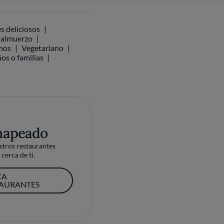
s deliciosos
l almuerzo
inos
Vegetariano
ños o familias
mapeado
tros restaurantes
cerca de ti.
CA
TAURANTES