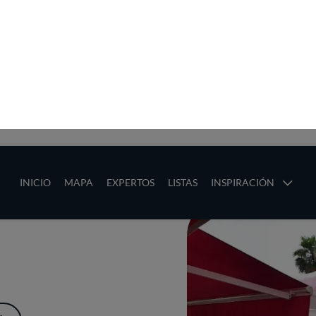
ias
Main navigation
INICIO
MAPA
EXPERTOS
LISTAS
INSPIRACIÓN
Pasar al contenido principal
os
ÁS