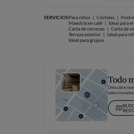
SERVICIOS
Para niños
Cócteles
Postre
Maestría en café
Ideal para e
Carta de cervezas
Carta de v
Terraza exterior
Ideal para ni
Ideal para grupos
Todo 
Descubre nues
seleccionados 
BUS
RES