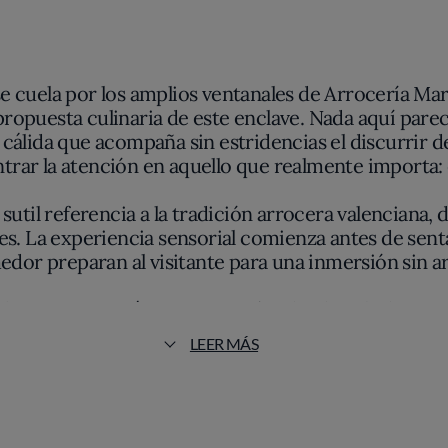
se cuela por los amplios ventanales de Arrocería Mar
 propuesta culinaria de este enclave. Nada aquí pare
 cálida que acompaña sin estridencias el discurrir de
ntrar la atención en aquello que realmente importa: 
sutil referencia a la tradición arrocera valenciana, d
les. La experiencia sensorial comienza antes de senta
dor preparan al visitante para una inmersión sin art
 el arroz en su máxima expresión, dando cabida tant
 revela en cada grano, suelto y al dente, impregnad
LEER MÁS
onismo no recae en la figura de un chef mediático, sí
bsoluto por la temporalidad y una búsqueda constante
artificio.
l clásico de verduras locales llegan a la mesa en p