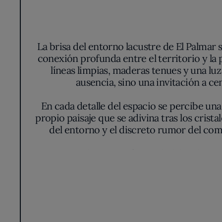
La brisa del entorno lacustre de El Palmar 
conexión profunda entre el territorio y la
líneas limpias, maderas tenues y una luz
ausencia, sino una invitación a ce
En cada detalle del espacio se percibe una 
propio paisaje que se adivina tras los crista
del entorno y el discreto rumor del come
La carta de Arrocería Maribel despliega
melosas y caldosas. La precisión técnica se
de la huerta y el lago. Si bien aquí el protag
fidelidad a los ingredientes, respeto a
Especialidades como el arroz de mariscos o e