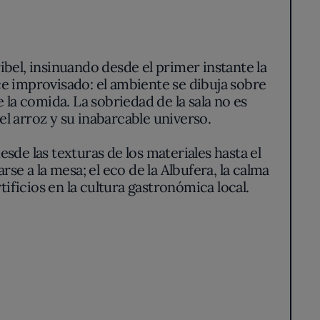
ibel, insinuando desde el primer instante la
ce improvisado: el ambiente se dibuja sobre
 la comida. La sobriedad de la sala no es
el arroz y su inabarcable universo.
esde las texturas de los materiales hasta el
rse a la mesa; el eco de la Albufera, la calma
ificios en la cultura gastronómica local.
o a elaboraciones secas como a versiones
o de fondos elaborados a partir de productos
 se adivina en cada receta una filosofía clara:
 del sabor auténtico, sin concesiones al
aelleras ligeramente ahumadas, dejando que la