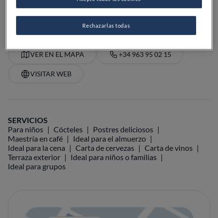
PRECIO
Rechazarlas todas
VER EN EL MAPA
+34 963 95 02 15
VISITAR WEB
SERVICIOS
Para niños
Cócteles
Postres deliciosos
Maestría en café
Ideal para el almuerzo
Ideal para la cena
Carta de cervezas
Carta de vinos
Terraza exterior
Ideal para niños o familias
Ideal para grupos