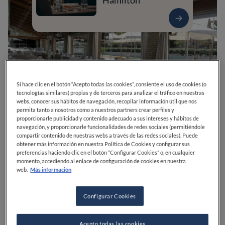
Hamilton
Si hace clic en el botón “Acepto todas las cookies”, consiente el uso de cookies (o
tecnologías similares) propias y de terceros para analizar el tráfico en nuestras
webs, conocer sus hábitos de navegación, recopilar información útil que nos
permita tanto a nosotros como a nuestros partners crear perfiles y
proporcionarle publicidad y contenido adecuado a sus intereses y hábitos de
navegación, y proporcionarle funcionalidades de redes sociales (permitiéndole
compartir contenido de nuestras webs a través de las redes sociales). Puede
0
0
0
0
0
obtener más información en nuestra Política de Cookies y configurar sus
preferencias haciendo clic en el botón “Configurar Cookies” o, en cualquier
momento, accediendo al enlace de configuración de cookies en nuestra
web.
Más información
Av. de la Plata, 12
46013
València
Valencia
España
Configurar Cookies
CERRADO
Abre el
Viernes,
13:00-18:00, 20:30-00:30
VER HORARIOS
Acepto todas las cookies