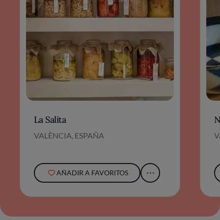
La Salita
N
VALÈNCIA, ESPAÑA
V
AÑADIR A FAVORITOS