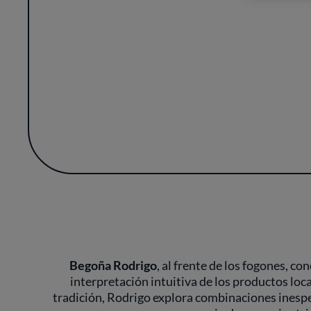
Uno de los emblemas de La Salita es su
preparaciones a base de hortalizas en tex
marca la secuencia del menú, que puede so
salinos, y donde los arroces asumen una pe
permite licencias 
En la mesa, la presentación mantiene una 
huerta, sin artificios innecesarios ni c
contemplar antes de probar, transmitiend
cada visita es la de haber recorrido, a trav
mirada contemporánea y 
Begoña Rodrigo
, al frente de los fogones, c
interpretación intuitiva de los productos loc
tradición, Rodrigo explora combinaciones inespe