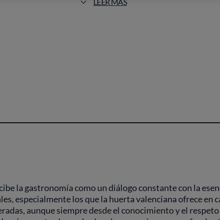
LEER MÁS
 forma de trabajar los vegetales: los cítricos confita
turas diferentes consiguen reproducir el paisaje de
rprender con composiciones en las que los aromas
rsonalidad propia, sin recurrir a la interpretación cl
creativas que otorgan a cada plato identidad y sent
coherencia absoluta con la filosofía de Rodrigo: lo
oncesiones al efectismo. Las composiciones cromática
o esa honestidad que define el conjunto de la expe
és de los ingredientes, la pluralidad paisajística y 
personal, capaz de aggiornar la memoria gastronómi
oncibe la gastronomía como un diálogo constante con la esen
ales, especialmente los que la huerta valenciana ofrece en c
radas, aunque siempre desde el conocimiento y el respeto 