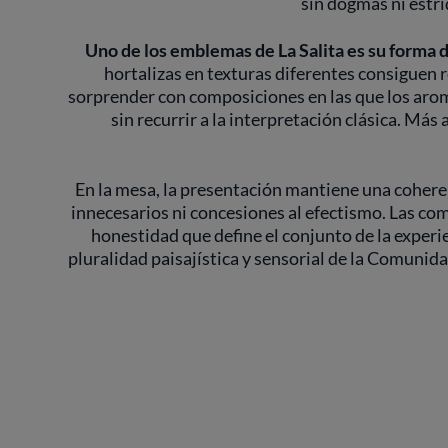
sin dogmas ni estri
Uno de los emblemas de La Salita es su forma d
hortalizas en texturas diferentes consiguen r
sorprender con composiciones en las que los arom
sin recurrir a la interpretación clásica. Más 
En la mesa, la presentación mantiene una coheren
innecesarios ni concesiones al efectismo. Las co
honestidad que define el conjunto de la experie
pluralidad paisajística y sensorial de la Comunid