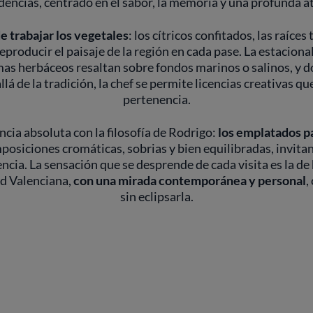
dencias, centrado en el sabor, la memoria y una profunda a
e trabajar los vegetales
: los cítricos confitados, las raíc
eproducir el paisaje de la región en cada pase. La estacio
as herbáceos resaltan sobre fondos marinos o salinos, y 
allá de la tradición, la chef se permite licencias creativas 
pertenencia.
cia absoluta con la filosofía de Rodrigo:
los emplatados pa
mposiciones cromáticas, sobrias y bien equilibradas, invita
ncia. La sensación que se desprende de cada visita es la de h
ad Valenciana,
con una mirada contemporánea y personal
,
sin eclipsarla.