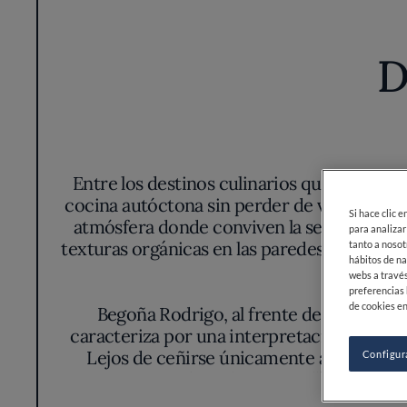
D
Entre los destinos culinarios que mejor ref
cocina autóctona sin perder de vista sus raíc
atmósfera donde conviven la sencillez de 
texturas orgánicas en las paredes y una disp
d
Begoña Rodrigo, al frente de los fogon
caracteriza por una interpretación intuitiv
Lejos de ceñirse únicamente a la tradic
respeto por el producto. Es allí donde e