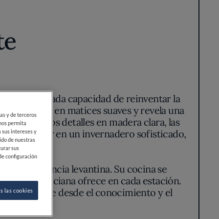
te
a por su delicada capacidad de reinventar la
a luz se filtra en matices suaves y revela una
poráneo. Los detalles en madera clara, las
ación de estar en un invernadero sofisticado,
o.
 con la esencia levantina. Su cocina se
a huerta valenciana ofrece en cada estación.
unque siempre desde el conocimiento y el
do en el sabor, la memoria y una profunda