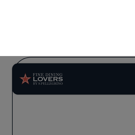
BUS
RES