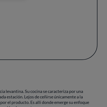
dos, las raíces tratadas con mimo y las
 la región en cada pase. La estacionalidad
 herbáceos resaltan sobre fondos marinos o
ásica. Más allá de la tradición, la chef se
ido de pertenencia.
s emplatados parecen surgidos de la propia
s, sobrias y bien equilibradas, invitan a
riencia. La sensación que se desprende de
sensorial de la Comunidad Valenciana, con una
ca local sin eclipsarla.
cia levantina. Su cocina se caracteriza por una
ada estación. Lejos de ceñirse únicamente a la
por el producto. Es allí donde emerge su enfoque