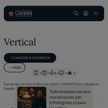
User account m
Pasar al contenido principal
Vertical
AÑADIR A FAVORITOS
MÁS
0
0
0
0
0
Carrer de Luis García-Berlanga Martí, 19
46023
València
Valencia
España
Todo empieza con una
conversación con
S.Pellegrino y Lewis