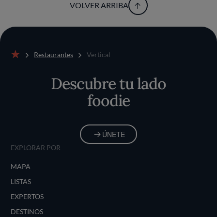
esencial.
VOLVER ARRIBA
Restaurantes
Vertical
Inicio
Descubre tu lado
foodie
ÚNETE
EXPLORAR POR
MAPA
LISTAS
EXPERTOS
DESTINOS