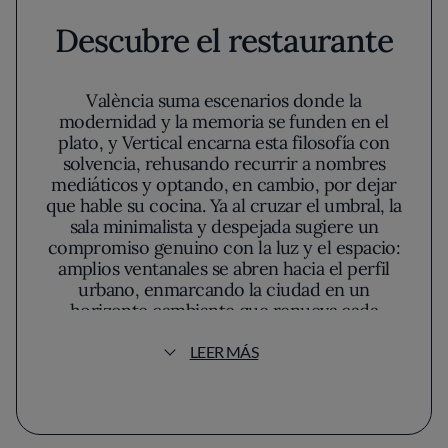
Descubre el restaurante
València suma escenarios donde la
modernidad y la memoria se funden en el
plato, y Vertical encarna esta filosofía con
solvencia, rehusando recurrir a nombres
mediáticos y optando, en cambio, por dejar
que hable su cocina. Ya al cruzar el umbral, la
sala minimalista y despejada sugiere un
compromiso genuino con la luz y el espacio:
amplios ventanales se abren hacia el perfil
urbano, enmarcando la ciudad en un
horizonte cambiante que renueva cada
experiencia según la hora del día. El ambiente
evita ornamentos superfluos; la serenidad
LEER MÁS
arquitectónica presagia una narrativa
culinaria donde nada sobra y cada detalle está
pensado para sustentar la experiencia.