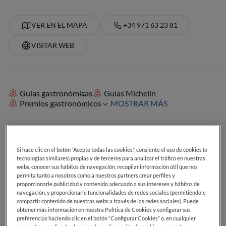
VER EN EL MAPA
+34 971 63 23 81
VISITAR WEB
Guías gastronómicas
Guías Michelin
Premios gastronómicos
MOSTRAR MÁS
SERVICIOS
Si hace clic en el botón “Acepto todas las cookies”, consiente el uso de cookies (o
Cócteles
Postres deliciosos
Ideal para el almuerzo
tecnologías similares) propias y de terceros para analizar el tráfico en nuestras
Ideal para la cena
Carta de cervezas
Carta de vinos
webs, conocer sus hábitos de navegación, recopilar información útil que nos
Vegetariano
Terraza exterior
permita tanto a nosotros como a nuestros partners crear perfiles y
proporcionarle publicidad y contenido adecuado a sus intereses y hábitos de
navegación, y proporcionarle funcionalidades de redes sociales (permitiéndole
compartir contenido de nuestras webs a través de las redes sociales). Puede
obtener más información en nuestra Política de Cookies y configurar sus
preferencias haciendo clic en el botón “Configurar Cookies” o, en cualquier