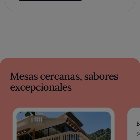
Mesas cercanas, sabores
excepcionales
B
S