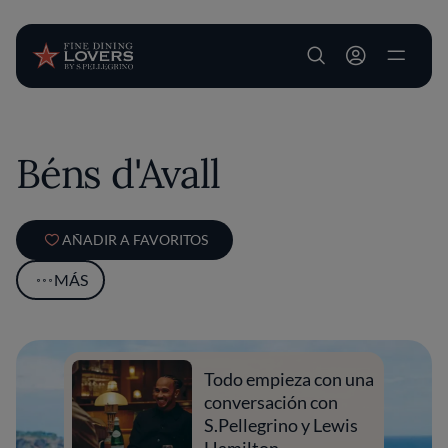
User account m
Pasar al contenido principal
Béns d'Avall
AÑADIR A FAVORITOS
MÁS
Todo empieza con una
conversación con
S.Pellegrino y Lewis