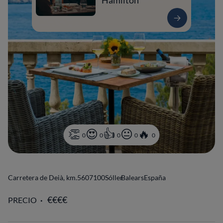
Hamilton
0
0
0
0
0
Carretera de Deià, km.56
07100
Sóller
Balears
España
PRECIO