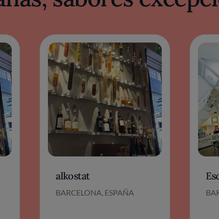
alkostat
Es
BARCELONA, ESPAÑA
BA