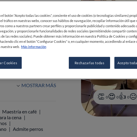
a
España
en el botón “Acepto todas las cookies”, consiente el uso de cookies (o tecnologías similares) prop
VER HORARIOS
 el tráfico en nuestras webs, conocer sus hábitos de navegación, recopilar información útil que
ros como a nuestros partners crear perfiles y proporcionarle publicidad y contenido adecuado a
vegación, y proporcionarle funcionalidades de redes sociales (permitiéndole compartir conten
 de las redes sociales). Puede obtener más información en nuestra Política de Cookies y confi
haciendo clic en el botón “Configurar Cookies” o, en cualquier momento, accediendo al enlace 
 nuestra web.
Más información
R WEB
ar Cookies
Rechazarlas todas
Acepto toda
MOSTRAR MÁS
0
0
0
Maestría en café
ara la cena
inos
ano
Admite perros