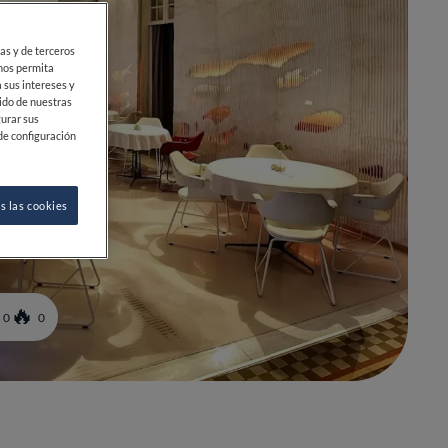
ias y de terceros
 nos permita
 sus intereses y
ido de nuestras
gurar sus
de configuración
s las cookies
0
0