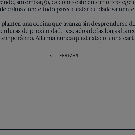
rende, sin embargo, es cómo este entorno protege de
 de calma donde todo parece estar cuidadosamente
e, plantea una cocina que avanza sin desprenderse de 
erduras de proximidad, pescados de las lonjas barce
temporáneo. Alkimia nunca queda atado a una carta f
e plasma en platos que transmiten la frescura del o
LEER MÁS
la una elegancia austera. Nada busca impresionar de
luto al producto y a la temporada. Fondos de mar o 
dad que sólo se revelan en la degustación. No falt
precisión que roza lo quirúrgico y siempre al servic
 ya en los aromas que escapan de la cocina abierta,
dos y acentos dulces se ajustan con una sensibilidad
damente creativo como respetuoso con la memoria cul
acio, Alkimia sostiene una de las propuestas más per
r un equilibrio entre innovación y patrimonio. El r