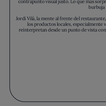
contrapunto visual justo. Lo que más sorp
burbuja
Jordi Vilá, la mente al frente del restaurant
los productos locales, especialmente v
reinterpretan desde un punto de vista con
del mercado, y esa temporalidad s
La presentación de cada elaboración desti
texturas surgen del mismo respeto abso
propuestas, aportando capas de profundi
catalanas antiguas, repensadas con una 
Esa búsqueda del sabor esencial se percibe
refinada. Las notas ahumadas, toques áci
gustativo tan conteni
Dentro de los límites formales de su esp
huyendo del efectismo fácil y apostando po