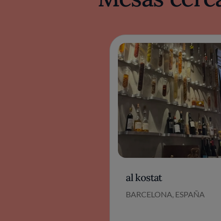
al kostat
BARCELONA, ESPAÑA