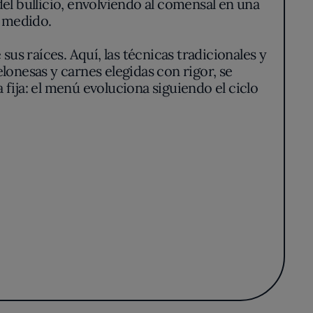
l bullicio, envolviendo al comensal en una
 medido.
sus raíces. Aquí, las técnicas tradicionales y
lonesas y carnes elegidas con rigor, se
ija: el menú evoluciona siguiendo el ciclo
rigen y una autenticidad palpable.
 forma forzada; los juegos cromáticos y de
caza laten bajo la superficie de muchas
an espumas aromáticas o guiños a recetas
io de una experiencia sensorial íntegra.
 anticipando bocados de intensidad medida y
 casi matemática, diseñando un itinerario
inaria del territorio.
sonales y vivas de la escena barcelonesa,
esultado es una cocina que no teme avanzar,