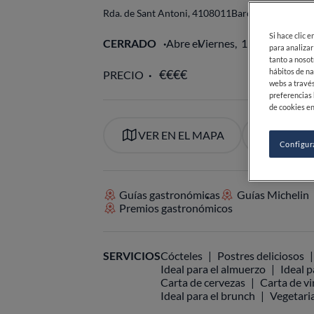
Rda. de Sant Antoni, 41
08011
Barcelona
Barcelon
Si hace clic 
CERRADO
Abre el
Viernes,
13:00-14:30
para analizar
tanto a nosot
hábitos de na
PRECIO
webs a través
preferencias 
de cookies en
VER EN EL MAPA
VISITA
Configur
Guías gastronómicas
Guías Michelin
Premios gastronómicos
SERVICIOS
Cócteles
Postres deliciosos
Ideal para el almuerzo
Ideal p
Carta de cervezas
Carta de v
Ideal para el brunch
Vegetari