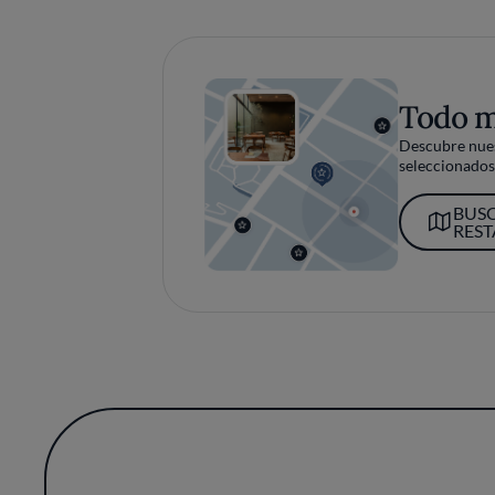
Todo 
Descubre nues
seleccionados 
BUS
RES