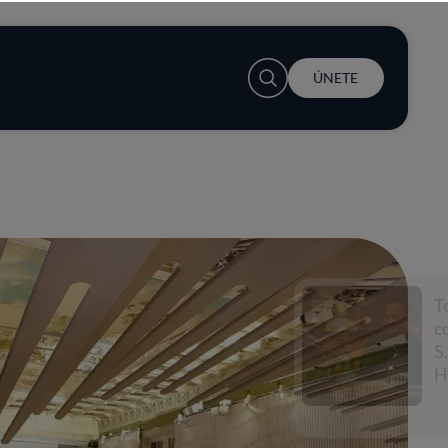
User account menu
ÚNETE
Todo empieza con una
conversación con
S.Pellegrino y Lewis
Hamilton