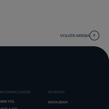
VOLVER ARRIBA
INE DINING LOVERS
SÍGUENOS
OBRE FDL
INSTAGRAM
NETE A FDL