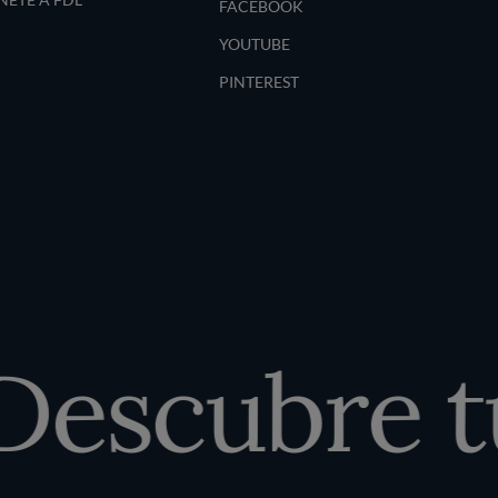
FACEBOOK
YOUTUBE
PINTEREST
escubre tu 