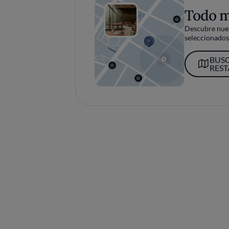
Todo 
Descubre nues
seleccionados 
BUS
RES