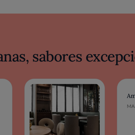
nas, sabores excepci
Am
MA