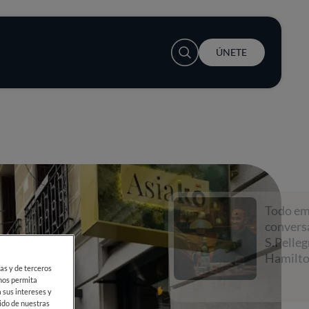
User account menu
ÚNETE
Todo empieza con una
conversación con
S.Pellegrino y Lewis
Hamilton
ias y de terceros
 nos permita
 sus intereses y
ido de nuestras