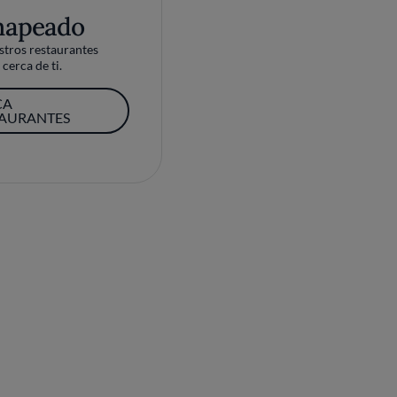
mapeado
tros restaurantes
cerca de ti.
CA
TAURANTES