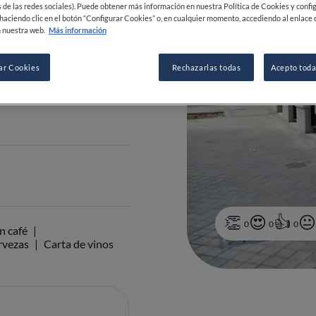
 de las redes sociales). Puede obtener más información en nuestra Política de Cookies y confi
España
haciendo clic en el botón “Configurar Cookies” o, en cualquier momento, accediendo al enlace 
 nuestra web.
Más información
ar Cookies
Rechazarlas todas
Acepto toda
 21 30 77
0
0
0
n café
rvezas
Carta de vinos