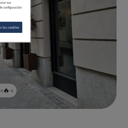
gurar sus
de configuración
s las cookies
0
0