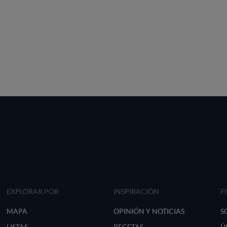
EXPLORAR POR
INSPIRACIÓN
F
MAPA
OPINIÓN Y NOTICIAS
S
LISTAS
RECETAS
Ú