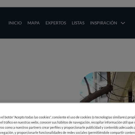
ias
Main navigation
INICIO
MAPA
EXPERTOS
LISTAS
INSPIRACIÓN
Pasar al contenido principal
os
ÁS
en el botón “Acepto todas las cookies”, consiente el uso de cookies (o tecnologías similares) prop
 el tráfico en nuestras webs, conocer sus hábitos de navegación, recopilar información útil que
ros como a nuestros partners crear perfiles y proporcionarle publicidad y contenido adecuado a
vegación, y proporcionarle funcionalidades de redes sociales (permitiéndole compartir conten