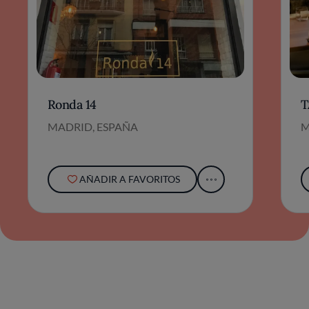
Ronda 14
T
MADRID, ESPAÑA
M
AÑADIR A FAVORITOS