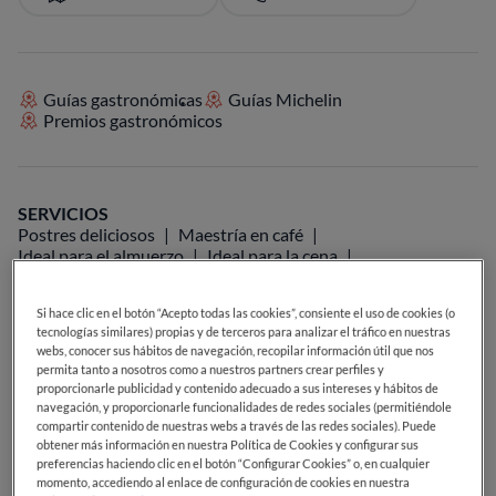
Guías gastronómicas
Guías Michelin
Premios gastronómicos
SERVICIOS
Postres deliciosos
Maestría en café
Ideal para el almuerzo
Ideal para la cena
Carta de cervezas
Carta de vinos
Vegetariano
Si hace clic en el botón “Acepto todas las cookies”, consiente el uso de cookies (o
tecnologías similares) propias y de terceros para analizar el tráfico en nuestras
webs, conocer sus hábitos de navegación, recopilar información útil que nos
permita tanto a nosotros como a nuestros partners crear perfiles y
proporcionarle publicidad y contenido adecuado a sus intereses y hábitos de
navegación, y proporcionarle funcionalidades de redes sociales (permitiéndole
compartir contenido de nuestras webs a través de las redes sociales). Puede
obtener más información en nuestra Política de Cookies y configurar sus
preferencias haciendo clic en el botón “Configurar Cookies” o, en cualquier
momento, accediendo al enlace de configuración de cookies en nuestra