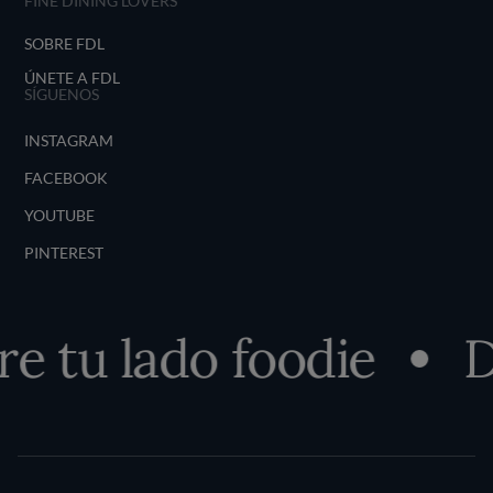
FINE DINING LOVERS
SOBRE FDL
ÚNETE A FDL
SÍGUENOS
INSTAGRAM
FACEBOOK
YOUTUBE
PINTEREST
tu lado foodie
Des