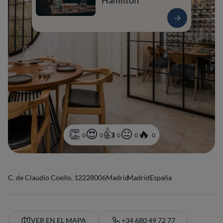
Hamilton
0
0
0
0
0
C. de Claudio Coello, 122
28006
Madrid
Madrid
España
VER EN EL MAPA
+34 680 49 72 77