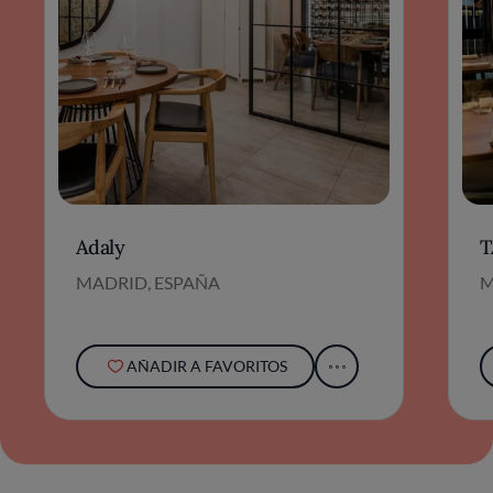
Adaly
T
MADRID, ESPAÑA
M
AÑADIR A FAVORITOS