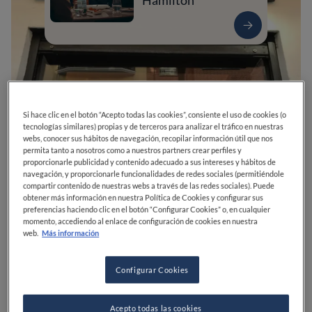
Hamilton
Si hace clic en el botón “Acepto todas las cookies”, consiente el uso de cookies (o
tecnologías similares) propias y de terceros para analizar el tráfico en nuestras
webs, conocer sus hábitos de navegación, recopilar información útil que nos
permita tanto a nosotros como a nuestros partners crear perfiles y
proporcionarle publicidad y contenido adecuado a sus intereses y hábitos de
navegación, y proporcionarle funcionalidades de redes sociales (permitiéndole
compartir contenido de nuestras webs a través de las redes sociales). Puede
0
0
0
0
0
obtener más información en nuestra Política de Cookies y configurar sus
preferencias haciendo clic en el botón “Configurar Cookies” o, en cualquier
momento, accediendo al enlace de configuración de cookies en nuestra
web.
Más información
C. del Gral. Oráa, 25
28006
Madrid
Madrid
España
Configurar Cookies
ABIERTO
VER HORARIOS
PRECIO
Acepto todas las cookies