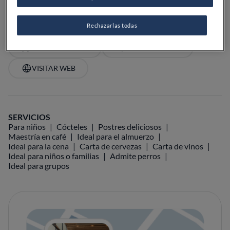
Rechazarlas todas
VER EN EL MAPA
+34 648 17 53 59
VISITAR WEB
SERVICIOS
Para niños
Cócteles
Postres deliciosos
Maestría en café
Ideal para el almuerzo
Ideal para la cena
Carta de cervezas
Carta de vinos
Ideal para niños o familias
Admite perros
Ideal para grupos