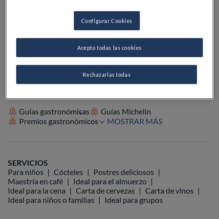
Configurar Cookies
VER EN EL MAPA
+34 918 66 40 30
Acepto todas las cookies
VISITAR WEB
Rechazarlas todas
Guías gastronómicas
Guías Michelin
Premios gastronómicos
MOSTRAR MÁS
SERVICIOS
Para niños
Cócteles
Postres deliciosos
Maestría en café
Ideal para el almuerzo
Ideal para la cena
Carta de cervezas
Carta de vinos
Ideal para niños o familias
Ideal para grupos