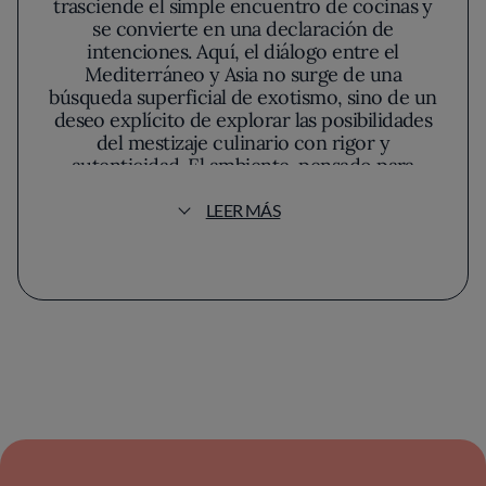
trasciende el simple encuentro de cocinas y
se convierte en una declaración de
intenciones. Aquí, el diálogo entre el
Mediterráneo y Asia no surge de una
búsqueda superficial de exotismo, sino de un
deseo explícito de explorar las posibilidades
del mestizaje culinario con rigor y
autenticidad. El ambiente, pensado para
favorecer el sosiego, se compone de paredes
en tonos neutros, maderas cuidadosamente
LEER MÁS
seleccionadas y una luz que baña con
suavidad cada rincón, aportando una
atmósfera envolvente donde el bullicio del
exterior parece disiparse.
La carta de Bacira desafía la linealidad. Es aquí
donde la fusión se despliega en su espectro
más amplio, destacando un respeto palpable
por la materia prima y una inclinación por la
sobriedad. La influencia nipona comparece
tanto en fondos como en técnicas, pero