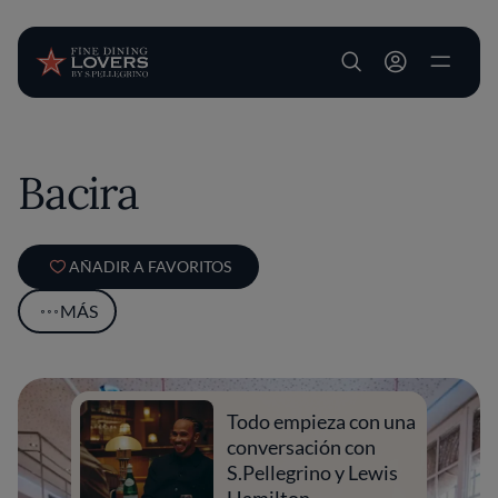
User account m
Pasar al contenido principal
Bacira
AÑADIR A FAVORITOS
MÁS
Todo empieza con una
conversación con
S.Pellegrino y Lewis