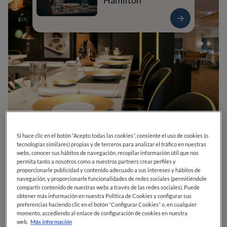
Hamilton
Si hace clic en el botón “Acepto todas las cookies”, consiente el uso de cookies (o
0
0
0
0
0
tecnologías similares) propias y de terceros para analizar el tráfico en nuestras
webs, conocer sus hábitos de navegación, recopilar información útil que nos
permita tanto a nosotros como a nuestros partners crear perfiles y
proporcionarle publicidad y contenido adecuado a sus intereses y hábitos de
navegación, y proporcionarle funcionalidades de redes sociales (permitiéndole
Via Laietana, 49
08003
Barcelona
Barcelona
España
compartir contenido de nuestras webs a través de las redes sociales). Puede
obtener más información en nuestra Política de Cookies y configurar sus
CERRADO
Abre el
Miércoles,
13:30-15:00, 20:00-23:00
preferencias haciendo clic en el botón “Configurar Cookies” o, en cualquier
VER HORARIOS
momento, accediendo al enlace de configuración de cookies en nuestra
web.
Más información