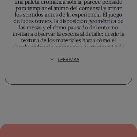
una paleta cromática sobria, parece pensado
para templar el ánimo del comensal y afinar
los sentidos antes de la experiencia. El juego
de luces tenues, la disposición geométrica de
las mesas y el ritmo pausado del entorno
invitan a observar la escena al detalle: desde la
textura de los materiales hasta cómo el
sonido ambiente acompaña sin irrumpir. Cada
elemento suma en una atmósfera que
potencia la concentración y la expectativa de
LEER MÁS
lo que va a suceder en el plato.
Romain Fornell, al frente del concepto,
despliega una cocina que dialoga con su
formación clásica sin ceñirse a nostalgias. Su
técnica se percibe en el dominio de las
cocciones y en el control de la ligereza, la
textura y el contraste. Aquí predomina una
búsqueda de pureza, no de espectáculo: el
énfasis se coloca en la sofisticación del sabor
y la tensión de los equilibrios, más que en