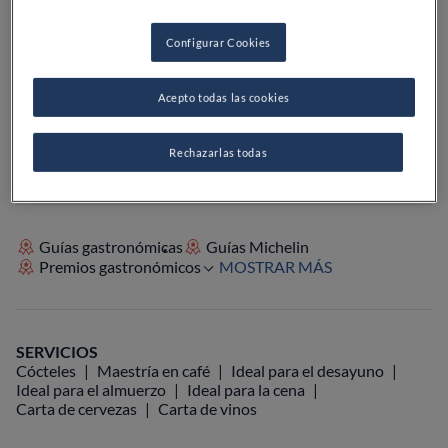
PRECIO
Configurar Cookies
Acepto todas las cookies
VER EN EL MAPA
+34 935 10 12 05
VISITAR WEB
Rechazarlas todas
Guías gastronómicas
Guías Michelin
Premios gastronómicos
MOSTRAR MÁS
SERVICIOS
Cócteles
Maestría en café
Ideal para el desayuno
Ideal para el almuerzo
Ideal para la cena
Carta de cervezas
Carta de vinos