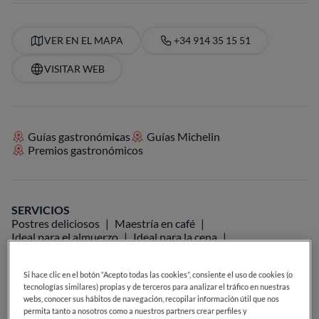
VER EN EL MAPA
+34 914 35 15 51
VISITAR WEB
Guías gastronómicas
Guías Michelin
Premios gastronómicos
SERVICIOS
Postres deliciosos
Maestría en café
Ideal para el almuerzo
Ideal para la cena
Carta de cervezas
Carta de vinos
Ideal para grupos
Si hace clic en el botón “Acepto todas las cookies”, consiente el uso de cookies (o
tecnologías similares) propias y de terceros para analizar el tráfico en nuestras
webs, conocer sus hábitos de navegación, recopilar información útil que nos
permita tanto a nosotros como a nuestros partners crear perfiles y