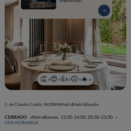
Hamilton
0
0
0
0
0
C. de Claudio Coello, 96
28006
Madrid
Madrid
España
CERRADO
Abre el
Jueves,
13:30-16:00, 20:30-23:30
VER HORARIOS