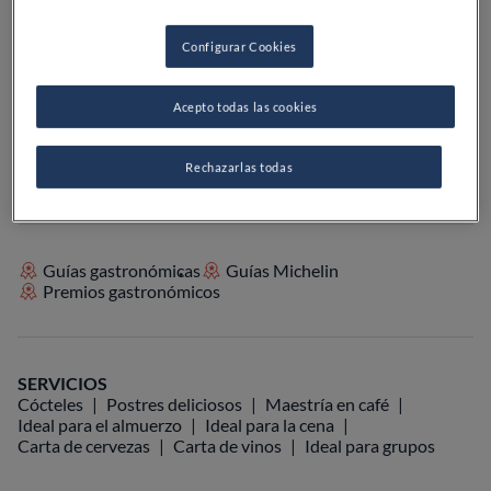
PRECIO
Configurar Cookies
Acepto todas las cookies
VER EN EL MAPA
+34 913 59 38 01
VISITAR WEB
Rechazarlas todas
Guías gastronómicas
Guías Michelin
Premios gastronómicos
SERVICIOS
Cócteles
Postres deliciosos
Maestría en café
Ideal para el almuerzo
Ideal para la cena
Carta de cervezas
Carta de vinos
Ideal para grupos