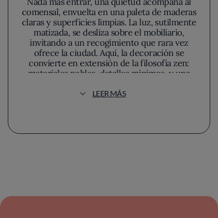
Nada más entrar, una quietud acompaña al
comensal, envuelta en una paleta de maderas
claras y superficies limpias. La luz, sutilmente
matizada, se desliza sobre el mobiliario,
invitando a un recogimiento que rara vez
ofrece la ciudad. Aquí, la decoración se
convierte en extensión de la filosofía zen:
materiales nobles, detalles mínimos, y una
armonía visual que prepara los sentidos para
la contemplación más que para la sorpresa.El
LEER MÁS
hilo conductor en cada propuesta es el
respeto, casi austero, por el producto. El
pescado, traído a diario de los mercados más
exigentes, alcanza en manos del equipo de
cocina su máxima expresión. Este grupo
opera según una visión compartida: alcanzar
el equilibrio exacto de sabor, textura y
temperatura que caracteriza la alta cocina
nipona. Se percibe un rigor extremo en el
corte, especialmente visible en la pureza de
los sashimi, donde la transparencia y firmeza
de la materia prima se convierten en