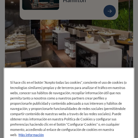
Hamilton
Si hace clic en el botón “Acepto todas las cookies”, consiente el uso de cookies (o
0
0
0
0
0
tecnologías similares) propias y de terceros para analizar el tráfico en nuestras
webs, conocer sus hábitos de navegación, recopilar información útil que nos
permita tanto a nosotros como a nuestros partners crear perfiles y
proporcionarle publicidad y contenido adecuado a sus intereses y hábitos de
navegación, y proporcionarle funcionalidades de redes sociales (permitiéndole
C. del Padre Damián, 23
28036
Madrid
Madrid
España
compartir contenido de nuestras webs a través de las redes sociales). Puede
obtener más información en nuestra Política de Cookies y configurar sus
CERRADO
Abre el
Sábado,
13:30-16:00, 20:30-23:15
preferencias haciendo clic en el botón “Configurar Cookies” o, en cualquier
VER HORARIOS
momento, accediendo al enlace de configuración de cookies en nuestra
web.
Más información