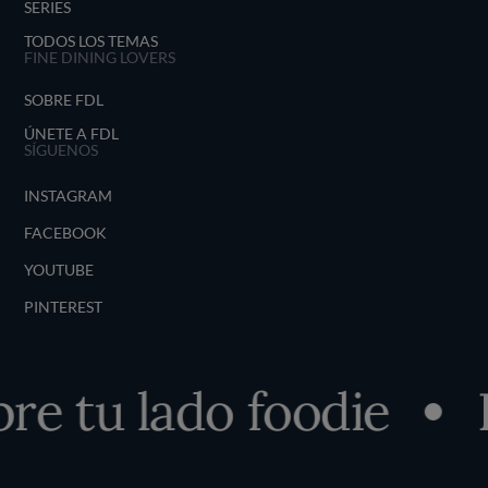
SERIES
TODOS LOS TEMAS
FINE DINING LOVERS
SOBRE FDL
ÚNETE A FDL
SÍGUENOS
INSTAGRAM
FACEBOOK
YOUTUBE
PINTEREST
e tu lado foodie
D