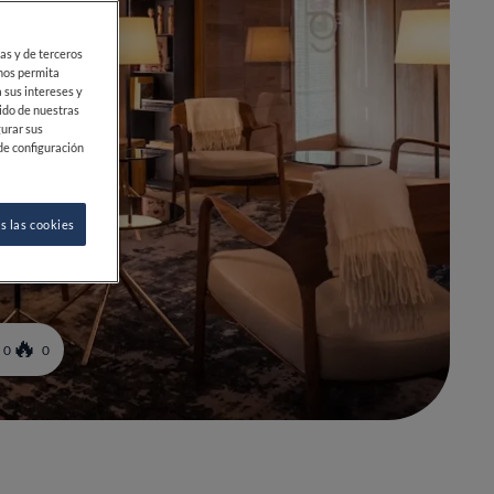
ias y de terceros
 nos permita
 sus intereses y
ido de nuestras
gurar sus
de configuración
s las cookies
0
0