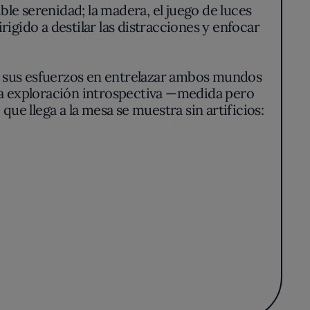
le serenidad; la madera, el juego de luces
gido a destilar las distracciones y enfocar
ndo sus esfuerzos en entrelazar ambos mundos
una exploración introspectiva —medida pero
ue llega a la mesa se muestra sin artificios:
abitual o cortes nobles de atún gestionados
r calculados para invocar una memoria nueva,
es.
u español, erizo de mar o el fértil pescado
artesanalmente. La presentación es una
re el producto. Los detalles cromáticos de
ión antes del primer bocado.
riosidad inagotable del chef. Lejos de la
eforzando la identidad del restaurante como
dad fácil, sostiene un discurso culinario de