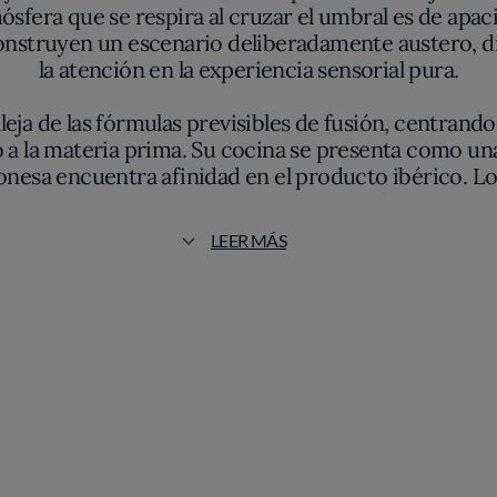
fera que se respira al cruzar el umbral es de apacib
struyen un escenario deliberadamente austero, diri
la atención en la experiencia sensorial pura.
 aleja de las fórmulas previsibles de fusión, centra
to a la materia prima. Su cocina se presenta como 
nesa encuentra afinidad en el producto ibérico. Lo q
s, pescados sometidos a maduraciones fuera de lo h
ulta gratuito; cada gesto y cada sabor parecen esta
LEER MÁS
nde ambos imaginarios dialogan sin subordinacion
 de las propuestas de Muñoz. Ingredientes como wagy
precisas, sostenidas por bases y fondos elaborados 
s, ausencia de excesos ornamentales, luz directa sob
un protagonismo insólito, invitando a la contemplac
cada por la temporalidad de los ingredientes y la cu
boratorio de ideas sometidas a continua revisión, r
eda, que rehúye la complacencia y evita la teatrali