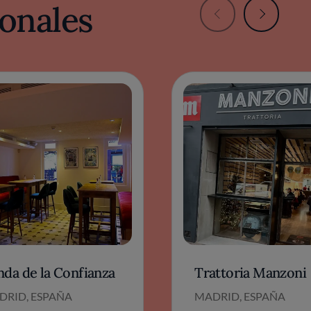
onales
nda de la Confianza
Trattoria Manzoni
DRID, ESPAÑA
MADRID, ESPAÑA