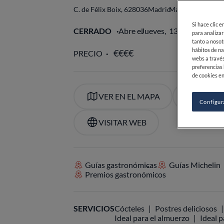
C. de Félix Boix, 6
28036
Madrid
Madrid
España
Si hace clic 
CERRADO
Abre el
Jueves,
13:30-24:00
para analizar
tanto a nosot
hábitos de na
PRECIO
webs a través
preferencias 
de cookies en
VER EN EL MAPA
+34 913
Configur
VISITAR WEB
Guías gastronómicas
Guías Michelin
Premios gastronómicos
SERVICIOS
Cócteles
Postres deliciosos
Ideal para el almuerzo
Ideal p