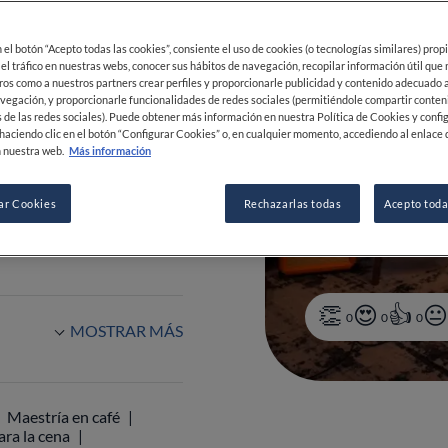
en el botón “Acepto todas las cookies”, consiente el uso de cookies (o tecnologías similares) prop
VER HORARIOS
 el tráfico en nuestras webs, conocer sus hábitos de navegación, recopilar información útil que
ros como a nuestros partners crear perfiles y proporcionarle publicidad y contenido adecuado a
vegación, y proporcionarle funcionalidades de redes sociales (permitiéndole compartir conten
 de las redes sociales). Puede obtener más información en nuestra Política de Cookies y confi
haciendo clic en el botón “Configurar Cookies” o, en cualquier momento, accediendo al enlace 
 nuestra web.
Más información
 50 65 78
ar Cookies
Rechazarlas todas
Acepto toda
0
0
0
MOSTRAR MÁS
Maestría en café
ara la cena