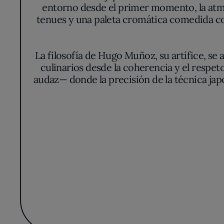
entorno desde el primer momento, la atmós
tenues y una paleta cromática comedida con
La filosofía de Hugo Muñoz, su artífice, se
culinarios desde la coherencia y el respe
audaz— donde la precisión de la técnica japo
nigiris que sorprenden por matices inédito
con una meticulosidad casi ritual. Nada res
do
El hilo conductor es el umami, eje central
atlántico se cruzan en composiciones 
declaración de intenciones: líneas limpia
cada ingrediente adquieren 
La carta se reinventa con asiduidad, mar
reiteración, el menú evoluciona como un la
espacio en transición permanente. Esa búsqu