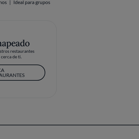
inos
Ideal para grupos
mapeado
tros restaurantes
cerca de ti.
CA
TAURANTES