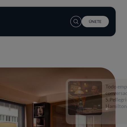
User account menu
ÚNETE
Todo empieza con una
conversación con
S.Pellegrino y Lewis
Hamilton