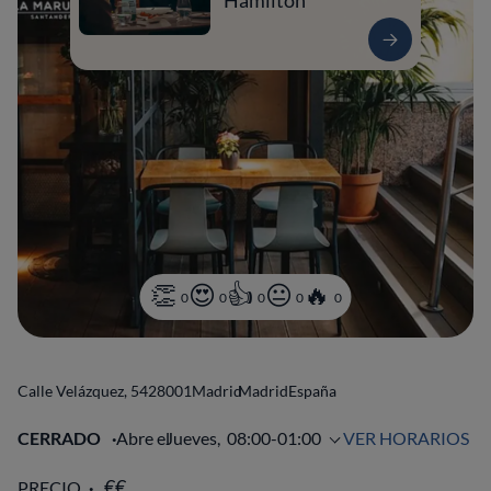
Hamilton
0
0
0
0
0
Calle Velázquez, 54
28001
Madrid
Madrid
España
CERRADO
Abre el
Jueves,
08:00-01:00
VER HORARIOS
PRECIO