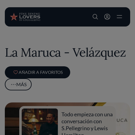
User account m
Pasar al contenido principal
La Maruca - Velázquez
AÑADIR A FAVORITOS
MÁS
Todo empieza con una
conversación con
S.Pellegrino y Lewis