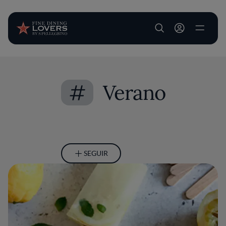
User account m
Pasar al contenido principal
#
Verano
SEGUIR