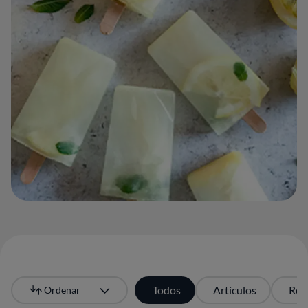
Todos
Artículos
Rec
Ordenar
Más recientes