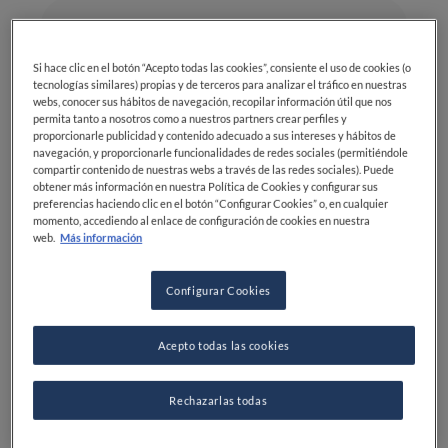
Dificultad
Tiempo total
Si hace clic en el botón “Acepto todas las cookies”, consiente el uso de cookies (o
INTERMEDIO
15MIN
tecnologías similares) propias y de terceros para analizar el tráfico en nuestras
Cocina
webs, conocer sus hábitos de navegación, recopilar información útil que nos
permita tanto a nosotros como a nuestros partners crear perfiles y
INTERNACIONAL
proporcionarle publicidad y contenido adecuado a sus intereses y hábitos de
navegación, y proporcionarle funcionalidades de redes sociales (permitiéndole
compartir contenido de nuestras webs a través de las redes sociales). Puede
obtener más información en nuestra Política de Cookies y configurar sus
preferencias haciendo clic en el botón “Configurar Cookies” o, en cualquier
momento, accediendo al enlace de configuración de cookies en nuestra
web.
Más información
Ingredientes
Configurar Cookies
Acepto todas las cookies
Leche: 1 litro
Cacao en polvo: 5 cucharadas
Rechazarlas todas
soperas