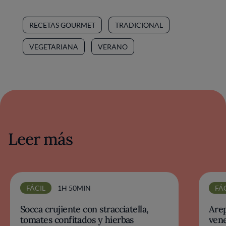
RECETAS GOURMET
TRADICIONAL
VEGETARIANA
VERANO
Leer más
FÁCIL
1H 50MIN
FÁ
Socca crujiente con stracciatella,
Arep
tomates confitados y hierbas
vene