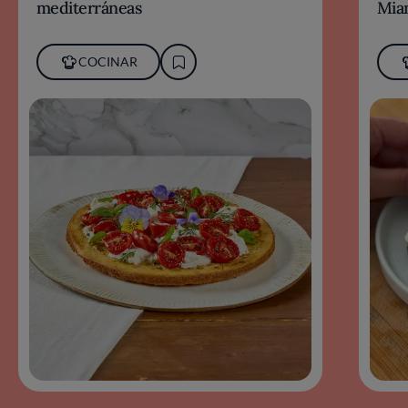
mediterráneas
Miam
COCINAR