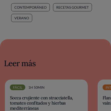
CONTEMPORÁNEO
RECETAS GOURMET
VERANO
Leer más
FÁCIL
1H 50MIN
IN
Socca crujiente con stracciatella,
Flan
tomates confitados y hierbas
vaini
mediterráneas