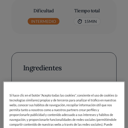
Dificultad
Tiempo total
INTERMEDIO
15MIN
Ingredientes
Lima: 1
Si hace clic en el botón “Acepto todas las cookies”, consiente el uso de cookies (o
Menta: fresca (o hierbabuena), 15
tecnologías similares) propias y de terceros para analizar el tráfico en nuestras
hojas
webs, conocer sus hábitos de navegación, recopilar información útil que nos
permita tanto a nosotros como a nuestros partners crear perfiles y
Azúcar moreno: 1 cucharada
proporcionarle publicidad y contenido adecuado a sus intereses y hábitos de
navegación, y proporcionarle funcionalidades de redes sociales (permitiéndole
sopera
compartir contenido de nuestras webs a través de las redes sociales). Puede