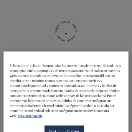
Sencillas de preparar,
Si hace clic en el botón “Acepto todas las cookies”, consiente el uso de cookies (o
saludables pero deliciosas:
tecnologías similares) propias y de terceros para analizar el tráfico en nuestras
webs, conocer sus hábitos de navegación, recopilar información útil que nos
descubre 7 ideas fáciles y
permita tanto a nosotros como a nuestros partners crear perfiles y
proporcionarle publicidad y contenido adecuado a sus intereses y hábitos de
saludables de comidas frías
navegación, y proporcionarle funcionalidades de redes sociales (permitiéndole
compartir contenido de nuestras webs a través de las redes sociales). Puede
para llevar al trabajo.
obtener más información en nuestra Política de Cookies y configurar sus
preferencias haciendo clic en el botón “Configurar Cookies” o, en cualquier
momento, accediendo al enlace de configuración de cookies en nuestra
web.
Más información
Estas recetas incluyen ensaladas refrescantes, sopas
Configurar Cookies