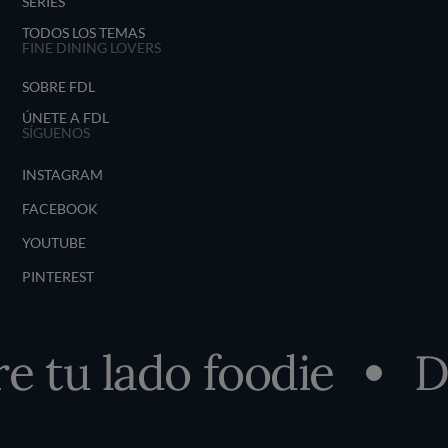
SERIES
TODOS LOS TEMAS
FINE DINING LOVERS
SOBRE FDL
ÚNETE A FDL
SÍGUENOS
INSTAGRAM
FACEBOOK
YOUTUBE
PINTEREST
 tu lado foodie
De