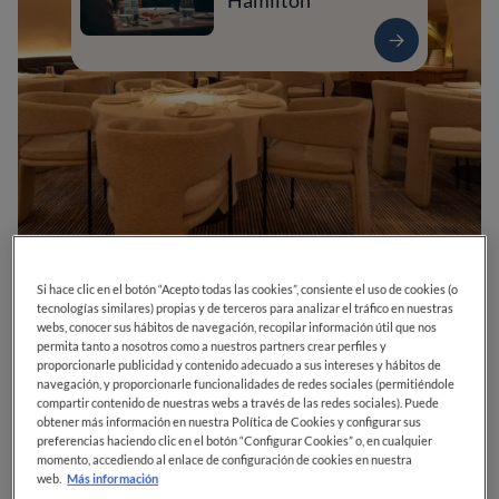
Hamilton
Si hace clic en el botón “Acepto todas las cookies”, consiente el uso de cookies (o
0
0
0
0
0
tecnologías similares) propias y de terceros para analizar el tráfico en nuestras
webs, conocer sus hábitos de navegación, recopilar información útil que nos
permita tanto a nosotros como a nuestros partners crear perfiles y
proporcionarle publicidad y contenido adecuado a sus intereses y hábitos de
navegación, y proporcionarle funcionalidades de redes sociales (permitiéndole
Calle Velázquez, 136
28006
Madrid
Madrid
España
compartir contenido de nuestras webs a través de las redes sociales). Puede
obtener más información en nuestra Política de Cookies y configurar sus
preferencias haciendo clic en el botón “Configurar Cookies” o, en cualquier
CERRADO
Abre el
Sábado,
13:30-16:30, 20:30-23:30
momento, accediendo al enlace de configuración de cookies en nuestra
VER HORARIOS
web.
Más información