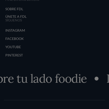
SOBRE FDL
ÚNETE A FDL
SÍGUENOS
INSTAGRAM
FACEBOOK
YOUTUBE
PINTEREST
e tu lado foodie
D