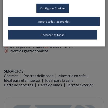
Configurar Cookies
VER EN EL MAPA
+34 910 88 82 00
Acepto todas las cookies
VISITAR WEB
Rechazarlas todas
Guías gastronómicas
Guías Michelin
Premios gastronómicos
SERVICIOS
Cócteles
Postres deliciosos
Maestría en café
Ideal para el almuerzo
Ideal para la cena
Carta de cervezas
Carta de vinos
Terraza exterior