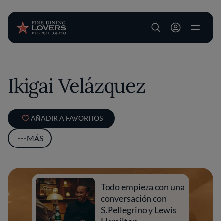
User account m
Pasar al contenido principal
Ikigai Velázquez
AÑADIR A FAVORITOS
MÁS
Todo empieza con una
conversación con
S.Pellegrino y Lewis