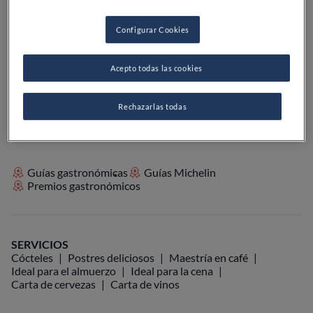
PRECIO
Configurar Cookies
Acepto todas las cookies
VER EN EL MAPA
+34 911 40 14 14
VISITAR WEB
Rechazarlas todas
Guías gastronómicas
Guías Michelin
Premios gastronómicos
SERVICIOS
Cócteles
Postres deliciosos
Maestría en café
Ideal para el almuerzo
Ideal para la cena
Carta de cervezas
Carta de vinos