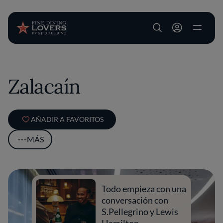
User account m
Pasar al contenido principal
Zalacaín
AÑADIR A FAVORITOS
MÁS
Todo empieza con una
conversación con
S.Pellegrino y Lewis