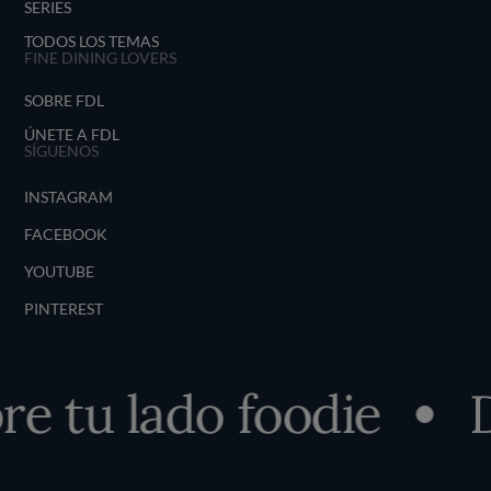
SERIES
TODOS LOS TEMAS
FINE DINING LOVERS
SOBRE FDL
ÚNETE A FDL
SÍGUENOS
INSTAGRAM
FACEBOOK
YOUTUBE
PINTEREST
e tu lado foodie
D