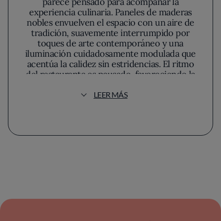
parece pensado para acompañar la
experiencia culinaria. Paneles de maderas
nobles envuelven el espacio con un aire de
tradición, suavemente interrumpido por
toques de arte contemporáneo y una
iluminación cuidadosamente modulada que
acentúa la calidez sin estridencias. El ritmo
del restaurante es pausado, favoreciendo la
contemplación y el recogimiento, ajeno al
bullicio de la ciudad.
LEER MÁS
La carta de Zalacaín refrenda una fidelidad
profunda a la cocina española clásica, pero no
se limita a la reproducción de recetarios
añejos. Bajo una filosofía de respeto a la
estacionalidad y devoción absoluta por la
calidad del producto, cada plato se presenta
como una interpretación medida de la
tradición, abierta a matices cosmopolitas y
lecturas innovadoras. Esa tensión entre
memoria y renovación se percibe
especialmente en propuestas como el