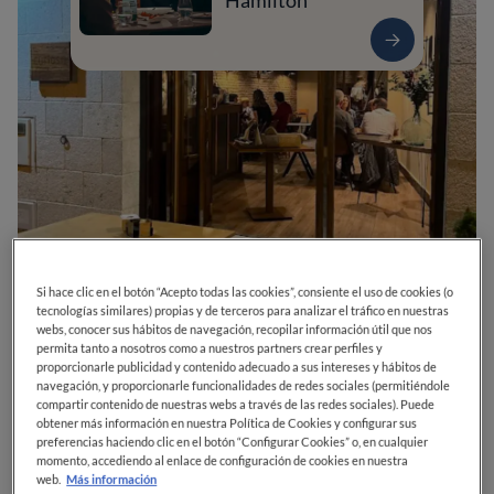
Hamilton
Si hace clic en el botón “Acepto todas las cookies”, consiente el uso de cookies (o
0
0
0
0
0
tecnologías similares) propias y de terceros para analizar el tráfico en nuestras
webs, conocer sus hábitos de navegación, recopilar información útil que nos
permita tanto a nosotros como a nuestros partners crear perfiles y
proporcionarle publicidad y contenido adecuado a sus intereses y hábitos de
navegación, y proporcionarle funcionalidades de redes sociales (permitiéndole
C. Derecha Al Coso, 22
47300
Peñafiel
Valladolid
España
compartir contenido de nuestras webs a través de las redes sociales). Puede
obtener más información en nuestra Política de Cookies y configurar sus
ABIERTO
VER HORARIOS
preferencias haciendo clic en el botón “Configurar Cookies” o, en cualquier
momento, accediendo al enlace de configuración de cookies en nuestra
web.
Más información
PRECIO