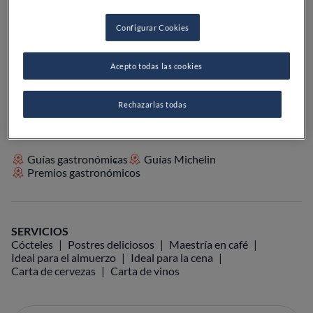
Configurar Cookies
VER EN EL MAPA
+34 682 39 99 70
Acepto todas las cookies
VISITAR WEB
Rechazarlas todas
Guías gastronómicas
Guías Michelin
Premios gastronómicos
SERVICIOS
Cócteles
Postres deliciosos
Maestría en café
Ideal para el almuerzo
Ideal para la cena
Carta de cervezas
Carta de vinos