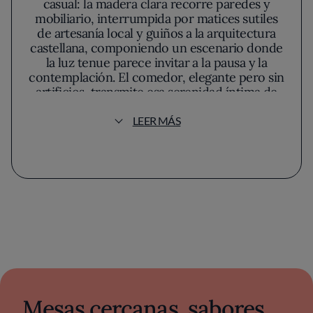
casual: la madera clara recorre paredes y
mobiliario, interrumpida por matices sutiles
de artesanía local y guiños a la arquitectura
castellana, componiendo un escenario donde
la luz tenue parece invitar a la pausa y la
contemplación. El comedor, elegante pero sin
artificios, transmite esa serenidad íntima de
los antiguos caserones del entorno,
equilibrando calidez rural y líneas
LEER MÁS
contemporáneas para crear una atmósfera
propicia a la curiosidad del comensal.
En mesa, la identidad de Curioso se revela a
través de una cocina que explora las raíces
castellanas sin aferrarse a nostalgias. La
propuesta esquiva la autoría de un chef
individual; aquí es el equipo el que impulsa la
innovación, apostando por un pensamiento
colectivo que defiende el recetario autóctono
como punto de partida. La huerta ribereña
provee verduras que conservan intacta su
Mesas cercanas, sabores