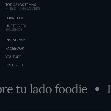
TODOS LOS TEMAS
FINE DINING LOVERS
SOBRE FDL
ÚNETE A FDL
SÍGUENOS
INSTAGRAM
FACEBOOK
YOUTUBE
PINTEREST
e tu lado foodie
D