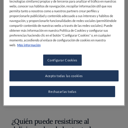
Leche: 100 ml
tecnologías similares) propias y de terceros para analizar el tráfico en nuestras
webs, conocer sus hábitos de navegación, recopilar información útil que nos
permita tanto a nosotros como a nuestros partners crear perfiles y
Mantequilla: 100 g
proporcionarle publicidad y contenido adecuado a sus intereses y hábitos de
navegación, y proporcionarle funcionalidades de redes sociales (permitiéndole
Canela
compartir contenido de nuestras webs a través de las redes sociales). Puede
obtener más información en nuestra Política de Cookies y configurar sus
Sal: Al gusto
preferencias haciendo clic en el botón “Configurar Cookies” o, en cualquier
momento, accediendo al enlace de configuración de cookies en nuestra
Azúcar glas: Al gusto
web.
Más información
Sirope de arce
Configurar Cookies
Frutos del bosque: (frutos rojos)
Acepto todas las cookies
Mantequilla
Rechazarlas todas
¿Quién puede resistirse al