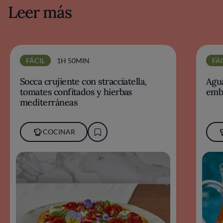
Leer más
FÁCIL
1H 50MIN
FÁ
Socca crujiente con stracciatella,
Agua
tomates confitados y hierbas
emb
mediterráneas
COCINAR