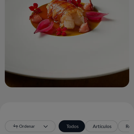
Todos
Artículos
Res
Ordenar
Más recientes