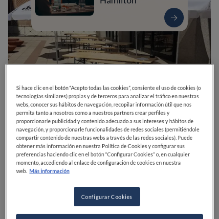
Hamilton
Si hace clic en el botón “Acepto todas las cookies”, consiente el uso de cookies (o
tecnologías similares) propias y de terceros para analizar el tráfico en nuestras
webs, conocer sus hábitos de navegación, recopilar información útil que nos
permita tanto a nosotros como a nuestros partners crear perfiles y
proporcionarle publicidad y contenido adecuado a sus intereses y hábitos de
navegación, y proporcionarle funcionalidades de redes sociales (permitiéndole
0
0
0
0
0
compartir contenido de nuestras webs a través de las redes sociales). Puede
obtener más información en nuestra Política de Cookies y configurar sus
preferencias haciendo clic en el botón “Configurar Cookies” o, en cualquier
momento, accediendo al enlace de configuración de cookies en nuestra
web.
Más información
Pl. del Descubridor Diego de Ordás, 2
28003
Madrid
Madrid
España
CERRADO
Abre el
Sábado,
13:30-15:30, 20:00-23:00
Configurar Cookies
VER HORARIOS