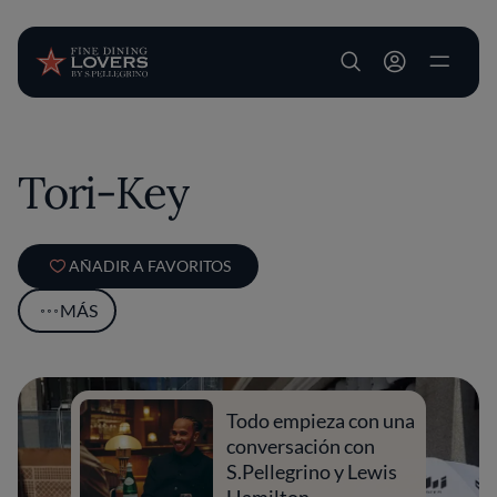
User account m
Pasar al contenido principal
Tori-Key
AÑADIR A FAVORITOS
MÁS
Todo empieza con una
conversación con
S.Pellegrino y Lewis