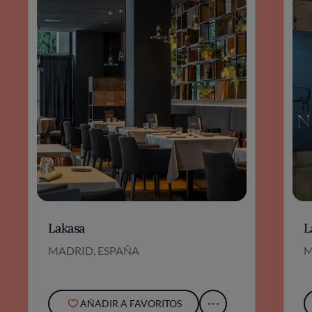
Lakasa
L
MADRID, ESPAÑA
M
AÑADIR A FAVORITOS