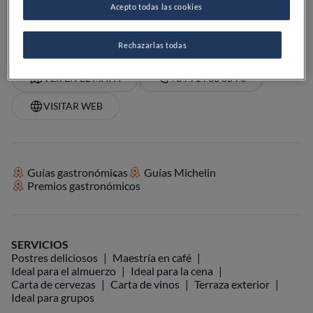
Acepto todas las cookies
PRECIO
Rechazarlas todas
VER EN EL MAPA
+34 914 38 86 70
VISITAR WEB
Guías gastronómicas
Guías Michelin
Premios gastronómicos
SERVICIOS
Postres deliciosos
Maestría en café
Ideal para el almuerzo
Ideal para la cena
Carta de cervezas
Carta de vinos
Terraza exterior
Ideal para grupos