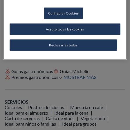
PRECIO
Configurar Cookies
Acepto todas las cookies
VER EN EL MAPA
+34 622 11 85 76
VISITAR WEB
Rechazarlas todas
Guías gastronómicas
Guías Michelin
Premios gastronómicos
MOSTRAR MÁS
SERVICIOS
Cócteles
Postres deliciosos
Maestría en café
Ideal para el almuerzo
Ideal para la cena
Carta de cervezas
Carta de vinos
Vegetariano
Ideal para niños o familias
Ideal para grupos