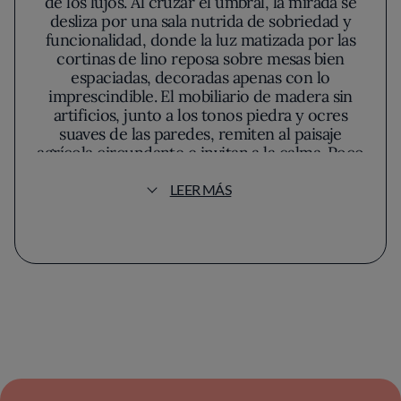
de los lujos. Al cruzar el umbral, la mirada se
desliza por una sala nutrida de sobriedad y
funcionalidad, donde la luz matizada por las
cortinas de lino reposa sobre mesas bien
espaciadas, decoradas apenas con lo
imprescindible. El mobiliario de madera sin
artificios, junto a los tonos piedra y ocres
suaves de las paredes, remiten al paisaje
agrícola circundante e invitan a la calma. Poco
a poco, el sonido se reduce al rumor de
cubiertos y al susurro del arroz que llega
LEER MÁS
todavía humeante.
Pau ha tejido su identidad alrededor del
arroz, tratado con una precisión que rara vez
deja espacio al azar. La carta, compuesta
mayoritariamente por arroces en sus formas
más puras—secos, melosos y caldosos—
descarta los excesos y apuesta por la fidelidad
al producto de temporada. Cada preparación
surge del diálogo entre el recetario
valenciano y una atención meticulosa al sabor