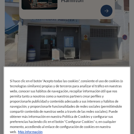
Hamilton
0
0
0
0
0
Si hace clic en el botón “Acepto todas las cookies”, consiente el uso de cookies (o
tecnologías similares) propias y de terceros para analizar el tráfico en nuestras
webs, conocer sus hábitos de navegación, recopilar información útil que nos
permita tanto a nosotros como a nuestros partners crear perfiles y
proporcionarle publicidad y contenido adecuado a sus intereses y hábitos de
Avinguda del Marquès de Benicarló, 11
12580
Benicarló
Castellón
navegación, y proporcionarle funcionalidades de redes sociales (permitiéndole
compartir contenido de nuestras webs a través de las redes sociales). Puede
España
obtener más información en nuestra Política de Cookies y configurar sus
preferencias haciendo clic en el botón “Configurar Cookies” o, en cualquier
CERRADO
Abre el
Sábado,
13:30-18:00
VER HORARIOS
momento, accediendo al enlace de configuración de cookies en nuestra
web.
Más información