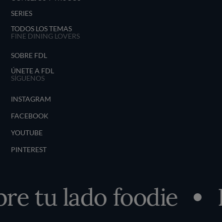
SERIES
TODOS LOS TEMAS
FINE DINING LOVERS
SOBRE FDL
ÚNETE A FDL
SÍGUENOS
INSTAGRAM
FACEBOOK
YOUTUBE
PINTEREST
e tu lado foodie
D