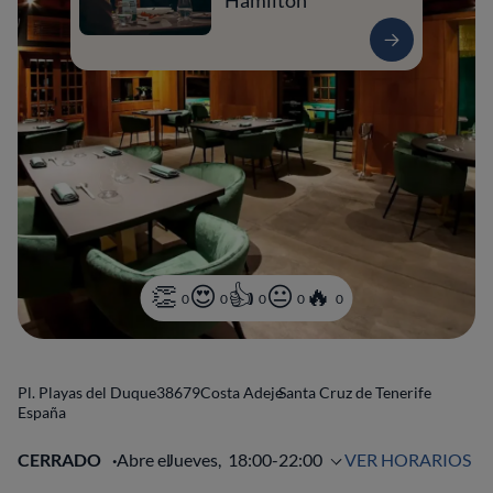
Hamilton
0
0
0
0
0
Pl. Playas del Duque
38679
Costa Adeje
Santa Cruz de Tenerife
España
CERRADO
Abre el
Jueves,
18:00-22:00
VER HORARIOS