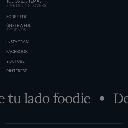
TODOS LOS TEMAS
FINE DINING LOVERS
SOBRE FDL
ÚNETE A FDL
SÍGUENOS
INSTAGRAM
FACEBOOK
YOUTUBE
PINTEREST
u lado foodie
Des