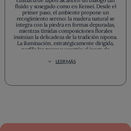
culinaria de Japón alcancen un diálogo tan
fluido y sosegado como en Kensei. Desde el
primer paso, el ambiente propone un
recogimiento sereno: la madera natural se
integra con la piedra en formas depuradas,
mientras tímidas composiciones florales
insinúan la delicadeza de la tradición nipona.
La iluminación, estratégicamente dirigida,
perfila las mesas y acentúa el juego de
sombras sobre la vajilla, invitando a la
contemplación pausada antes incluso de que
LEER MÁS
lleguen los primeros platos.
En este restaurante, la inspiración japonesa se
enraíza en la tradición sin enclaustrarse. La
carta parece rendir homenaje a la sencillez
sofisticada: cortes de pescado ejecutados con
exactitud revelan un profundo respeto por la
materia prima, especialmente visible en los
nigiris y el sashimi, donde la presentación
resultaría casi arquitectónica si no mantuviera
ese aire de ligereza tan buscado. El umami se