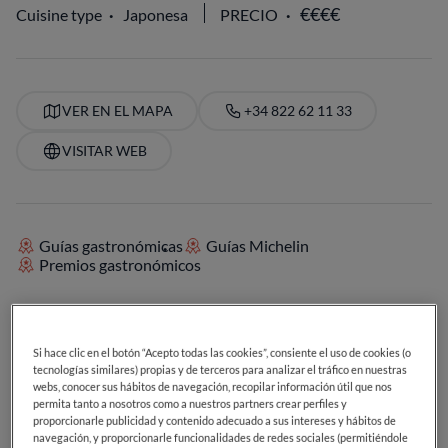
Cuisine type
Japonesa
PRECIO
VER EN EL MAPA
+34 822 62 11 33
VISITAR WEB
Guías gastronómicas
Guías Michelin
Premios gastronómicos
SERVICIOS
Si hace clic en el botón “Acepto todas las cookies”, consiente el uso de cookies (o
Cócteles
Postres deliciosos
Maestría en café
tecnologías similares) propias y de terceros para analizar el tráfico en nuestras
Ideal para el almuerzo
Ideal para la cena
webs, conocer sus hábitos de navegación, recopilar información útil que nos
Carta de cervezas
Carta de vinos
Vegetariano
permita tanto a nosotros como a nuestros partners crear perfiles y
proporcionarle publicidad y contenido adecuado a sus intereses y hábitos de
Terraza exterior
Ideal para grupos
navegación, y proporcionarle funcionalidades de redes sociales (permitiéndole