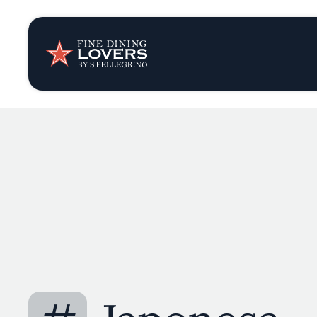
Opinión y notic
Recetas
Consejos y truc
Series