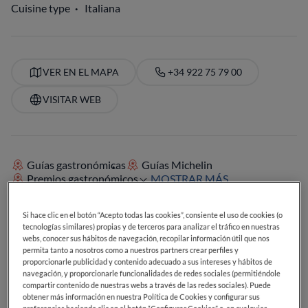
Cuisine type
Italiana
VER EN EL MAPA
+34 922 75 79 00
VISITAR WEB
Guías gastronómicas
Guías Michelin
Premios gastronómicos
MOSTRAR MÁS
Si hace clic en el botón “Acepto todas las cookies”, consiente el uso de cookies (o
tecnologías similares) propias y de terceros para analizar el tráfico en nuestras
SERVICIOS
webs, conocer sus hábitos de navegación, recopilar información útil que nos
Cócteles
Postres deliciosos
Maestría en café
permita tanto a nosotros como a nuestros partners crear perfiles y
Ideal para el desayuno
Ideal para el almuerzo
proporcionarle publicidad y contenido adecuado a sus intereses y hábitos de
navegación, y proporcionarle funcionalidades de redes sociales (permitiéndole
Ideal para la cena
Carta de cervezas
Carta de vinos
compartir contenido de nuestras webs a través de las redes sociales). Puede
Vegetariano
Terraza exterior
obtener más información en nuestra Política de Cookies y configurar sus
Ideal para niños o familias
Ideal para grupos