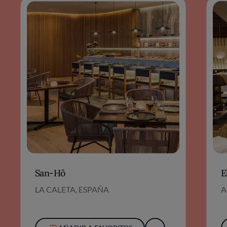
San-Hô
E
LA CALETA, ESPAÑA
A