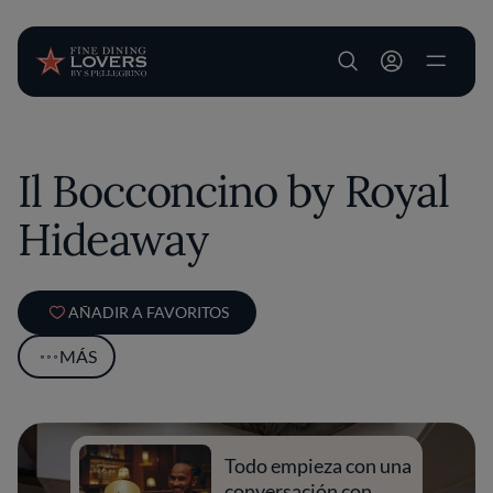
User account m
Pasar al contenido principal
Il Bocconcino by Royal
Hideaway
AÑADIR A FAVORITOS
MÁS
Todo empieza con una
conversación con