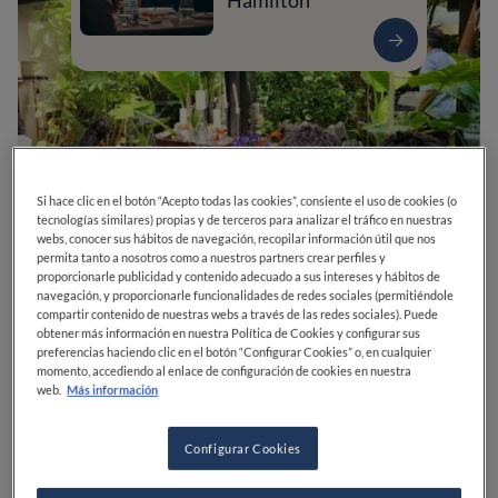
Hamilton
Si hace clic en el botón “Acepto todas las cookies”, consiente el uso de cookies (o
tecnologías similares) propias y de terceros para analizar el tráfico en nuestras
webs, conocer sus hábitos de navegación, recopilar información útil que nos
permita tanto a nosotros como a nuestros partners crear perfiles y
proporcionarle publicidad y contenido adecuado a sus intereses y hábitos de
navegación, y proporcionarle funcionalidades de redes sociales (permitiéndole
0
0
0
0
0
compartir contenido de nuestras webs a través de las redes sociales). Puede
obtener más información en nuestra Política de Cookies y configurar sus
preferencias haciendo clic en el botón “Configurar Cookies” o, en cualquier
momento, accediendo al enlace de configuración de cookies en nuestra
web.
Más información
Av. de Europa, 14
33540
Arriondas
Asturias
España
CERRADO
Abre el
Sábado,
14:00-18:00, 20:00-24:00
Configurar Cookies
VER HORARIOS