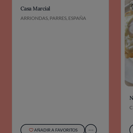
Casa Marcial
ARRIONDAS, PARRES, ESPAÑA
N
C
AÑADIR A FAVORITOS