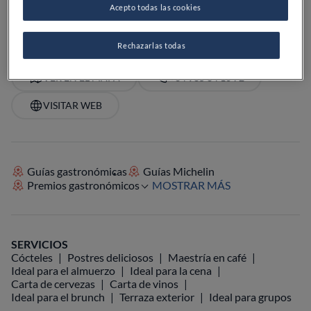
Acepto todas las cookies
PRECIO
Rechazarlas todas
VER EN EL MAPA
+34 985 84 10 72
VISITAR WEB
Guías gastronómicas
Guías Michelin
Premios gastronómicos
MOSTRAR MÁS
SERVICIOS
Cócteles
Postres deliciosos
Maestría en café
Ideal para el almuerzo
Ideal para la cena
Carta de cervezas
Carta de vinos
Ideal para el brunch
Terraza exterior
Ideal para grupos