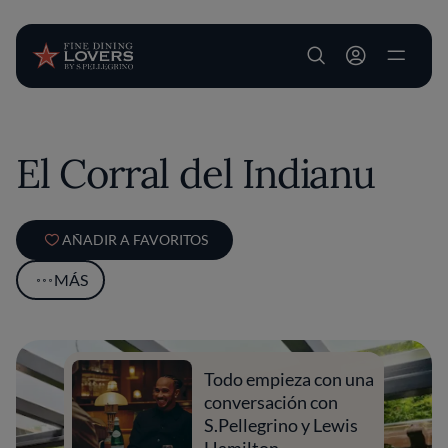
User account m
Pasar al contenido principal
El Corral del Indianu
AÑADIR A FAVORITOS
MÁS
Todo empieza con una
conversación con
S.Pellegrino y Lewis