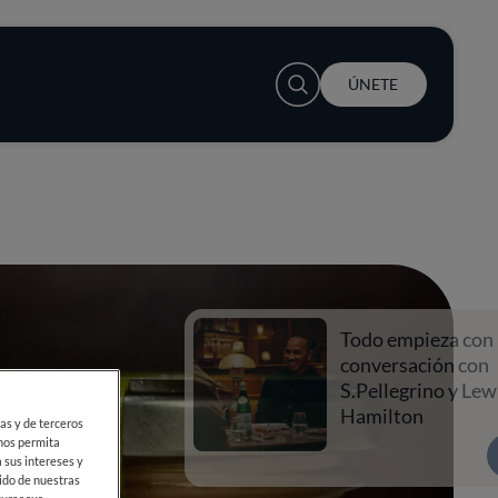
User account menu
ÚNETE
Todo empieza con una
conversación con
S.Pellegrino y Lewis
Hamilton
ias y de terceros
 nos permita
 sus intereses y
ido de nuestras