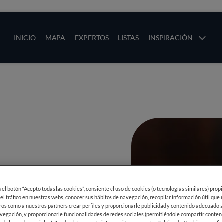
ias
Main navigation
INICIO
MAPA
EXPERTOS
LISTAS
INSPIRACIÓN
Pasar al contenido principal
os
ÁS
en el botón “Acepto todas las cookies”, consiente el uso de cookies (o tecnologías similares) prop
 el tráfico en nuestras webs, conocer sus hábitos de navegación, recopilar información útil que
ros como a nuestros partners crear perfiles y proporcionarle publicidad y contenido adecuado a
vegación, y proporcionarle funcionalidades de redes sociales (permitiéndole compartir conten