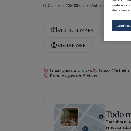
webs a través
C. Gran Vía, 1
33330
Lastres
Asturias
España
preferencias 
de cookies en
Configur
VER EN EL MAPA
+34 985
VISITAR WEB
Guías gastronómicas
Guías Michelin
Premios gastronómicos
Todo 
Descubre nues
seleccionados 