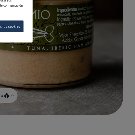
gurar sus
de configuración
s las cookies
0
0