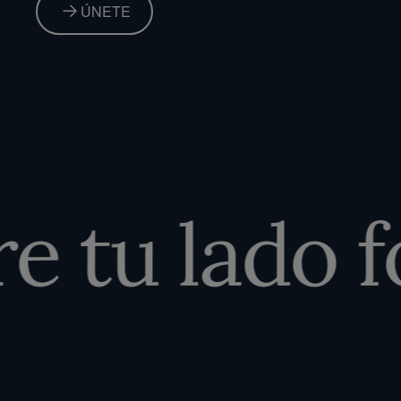
ÚNETE
 tu lado fo