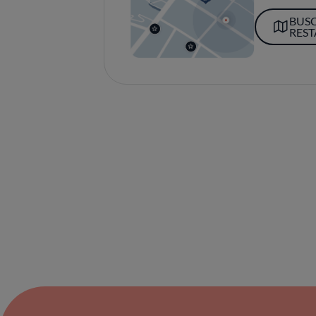
BUS
RES