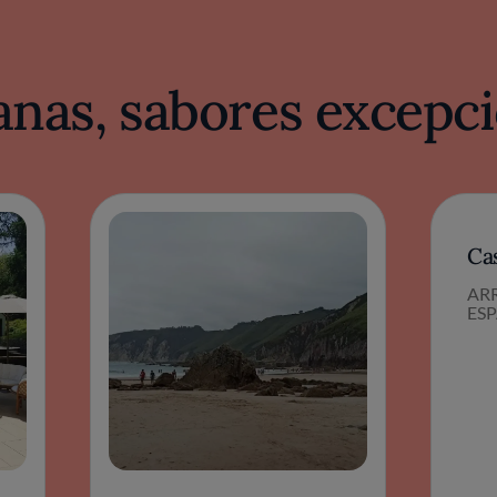
nas, sabores excepci
Ca
ARR
ES