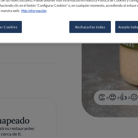
 de las redes sociales). Puede obtener más información en nuestra Política de Cookies y confi
haciendo clic en el botón “Configurar Cookies” o, en cualquier momento, accediendo al enlace 
 nuestra web.
Más información
ar Cookies
Rechazarlas todas
Acepto toda
 85 00 12
0
0
0
mapeado
tros restaurantes
cerca de ti.