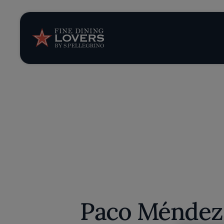
Opinión y notic
Recetas
Consejos y truc
Series
Paco Ménde