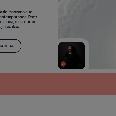
ta de manzana que
 contemporánea
: Paco
celona, reescribe un
je técnico.
UARDAR