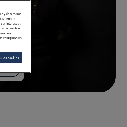
ias y de terceros
 nos permita
 sus intereses y
ido de nuestras
gurar sus
de configuración
s las cookies
SEGUIR