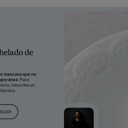
helado de
de manzana que no
emporánea
: Paco
ona, reescribe un
técnico.
RDAR