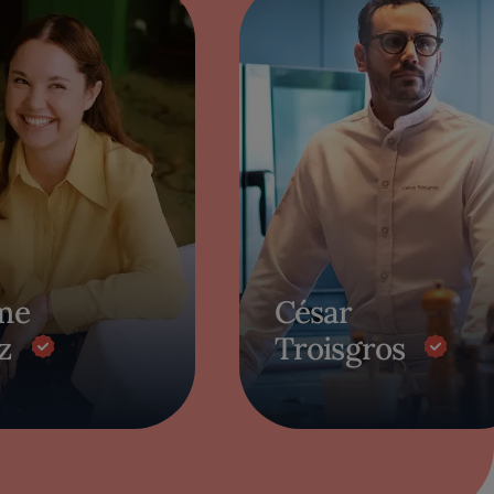
me
César
z
Troisgros