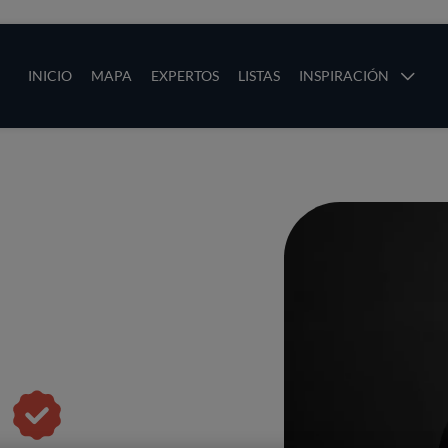
ias
Main navigation
INICIO
MAPA
EXPERTOS
LISTAS
INSPIRACIÓN
Pasar al contenido principal
os
z