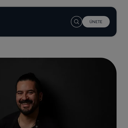
User account menu
ÚNETE