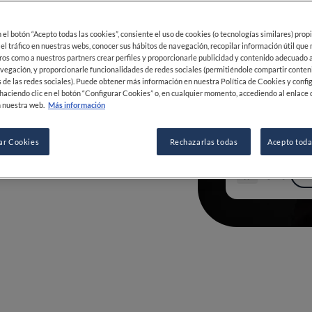
a de COME, heredero barcelonés de Hoja
r Ambrosía y culmina en elBulli, donde
o lenguaje técnico que expande su mirada
en el botón “Acepto todas las cookies”, consiente el uso de cookies (o tecnologías similares) prop
 el tráfico en nuestras webs, conocer sus hábitos de navegación, recopilar información útil que
búsqueda: cruza México y Mediterráneo,
ros como a nuestros partners crear perfiles y proporcionarle publicidad y contenido adecuado a
iene de nuevo 1* MICHELIN, 1 Sol Repsol y
vegación, y proporcionarle funcionalidades de redes sociales (permitiéndole compartir conten
onfiesa que la mejor escuela fue su
 de las redes sociales). Puede obtener más información en nuestra Política de Cookies y confi
illas… y a ser un gran anfitrión.
haciendo clic en el botón “Configurar Cookies” o, en cualquier momento, accediendo al enlace 
 nuestra web.
Más información
ar Cookies
Rechazarlas todas
Acepto toda
Chef