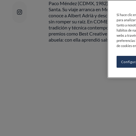
Paco Méndez (CDMX, 1982) es hoy el alm
Santa. Su viaje arranca en México, pasa po
conoce a Albert Adrià y descubre un nuev
Si hace clic 
para analizar
sin romper su raíz. En COME depura esa 
tanto a nosot
tradición y técnica contemporánea, y obt
hábitos de na
premios como Best Creative Chef 2024. Y c
webs a través
abuela: con ella aprendió salsas, mole, tort
preferencias 
de cookies en
Configur