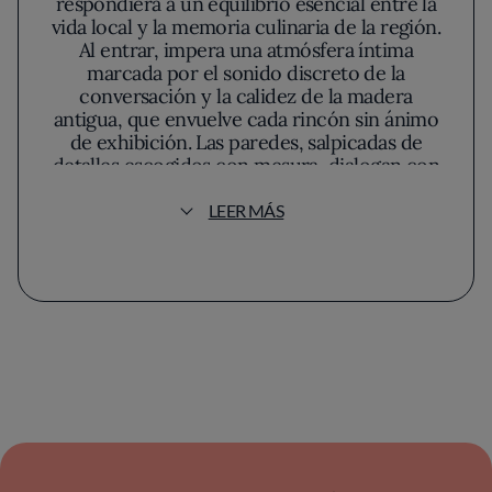
respondiera a un equilibrio esencial entre la
vida local y la memoria culinaria de la región.
Al entrar, impera una atmósfera íntima
marcada por el sonido discreto de la
conversación y la calidez de la madera
antigua, que envuelve cada rincón sin ánimo
de exhibición. Las paredes, salpicadas de
detalles escogidos con mesura, dialogan con
la luz tenue y el mobiliario robusto,
generando esa agradable sensación de abrigo
LEER MÁS
que invitan a detenerse y dejar atrás el ritmo
acelerado del exterior.
En Mena, los platos brotan de una filosofía
que rechaza cualquier artificio en favor de la
claridad de los sabores y el respeto por las
raíces. La carta es un reflejo honesto de la
despensa soriana y su temporalidad. El
cocinero al frente entiende su oficio como un
acto de continuidad, apostando por recetas
heredadas que han modelado la identidad
gastronómica de Castilla y León. Verduras del