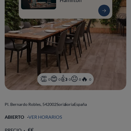
Hamilton
0
0
0
0
0
Pl. Bernardo Robles, 5
42002
Soria
Soria
España
ABIERTO
VER HORARIOS
PRECIO