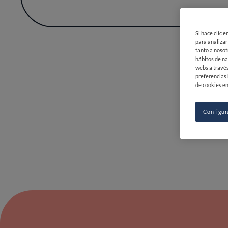
rozar el dulzo
Nada en Filandón parece buscar el aplauso fác
excelencia tranquila. Así, año tras año, 