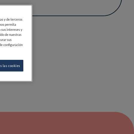
r la tradición.
car la naturalidad, la quietud en la mesa y la
que guían el paladar madrileño en busca de