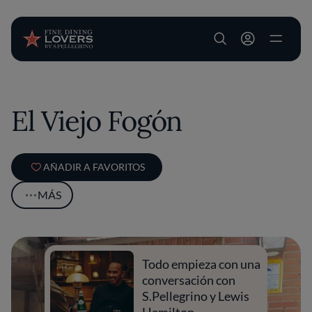
User account m
Pasar al contenido principal
El Viejo Fogón
AÑADIR A FAVORITOS
MÁS
Todo empieza con una
conversación con
S.Pellegrino y Lewis