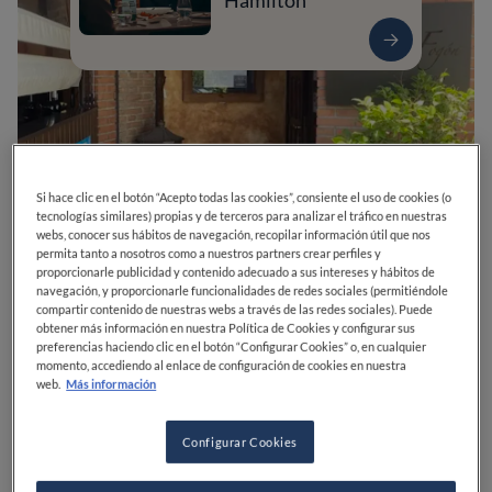
Hamilton
Si hace clic en el botón “Acepto todas las cookies”, consiente el uso de cookies (o
tecnologías similares) propias y de terceros para analizar el tráfico en nuestras
webs, conocer sus hábitos de navegación, recopilar información útil que nos
permita tanto a nosotros como a nuestros partners crear perfiles y
proporcionarle publicidad y contenido adecuado a sus intereses y hábitos de
navegación, y proporcionarle funcionalidades de redes sociales (permitiéndole
0
0
0
0
0
compartir contenido de nuestras webs a través de las redes sociales). Puede
obtener más información en nuestra Política de Cookies y configurar sus
preferencias haciendo clic en el botón “Configurar Cookies” o, en cualquier
momento, accediendo al enlace de configuración de cookies en nuestra
web.
Más información
Calle de San Andrés, 14
28220
Majadahonda
Madrid
España
CERRADO
Abre el
Jueves,
13:45-16:00, 21:00-23:00
Configurar Cookies
VER HORARIOS