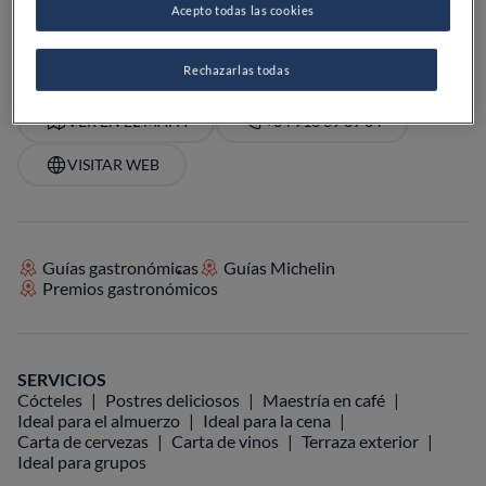
Acepto todas las cookies
PRECIO
Rechazarlas todas
VER EN EL MAPA
+34 916 39 39 34
VISITAR WEB
Guías gastronómicas
Guías Michelin
Premios gastronómicos
SERVICIOS
Cócteles
Postres deliciosos
Maestría en café
Ideal para el almuerzo
Ideal para la cena
Carta de cervezas
Carta de vinos
Terraza exterior
Ideal para grupos