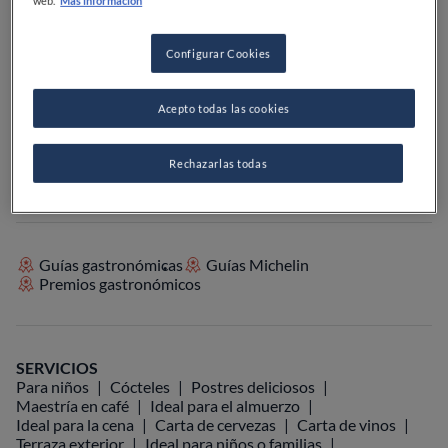
web.
Más información
PRECIO
Configurar Cookies
Acepto todas las cookies
VER EN EL MAPA
+34 928 28 33 66
Rechazarlas todas
VISITAR WEB
Guías gastronómicas
Guías Michelin
Premios gastronómicos
SERVICIOS
Para niños
Cócteles
Postres deliciosos
Maestría en café
Ideal para el almuerzo
Ideal para la cena
Carta de cervezas
Carta de vinos
Terraza exterior
Ideal para niños o familias