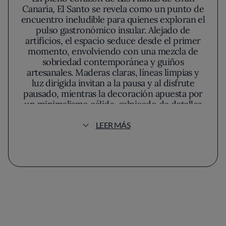
Canaria, El Santo se revela como un punto de
encuentro ineludible para quienes exploran el
pulso gastronómico insular. Alejado de
artificios, el espacio seduce desde el primer
momento, envolviendo con una mezcla de
sobriedad contemporánea y guiños
artesanales. Maderas claras, líneas limpias y
luz dirigida invitan a la pausa y al disfrute
pausado, mientras la decoración apuesta por
un minimalismo cálido, salpicado de detalles
que remiten a la tradición local sin
concesiones a la nostalgia.
LEER MÁS
La propuesta culinaria de El Santo es reflejo
de una filosofía que rehúye los límites y
explora los matices del recetario canario
desde una mirada contemporánea. Aquí, el
producto autóctono se convierte en
protagonista absoluto. Pescados atlánticos,
verduras de estación y especias de la tierra se
disponen en la mesa con respeto y una