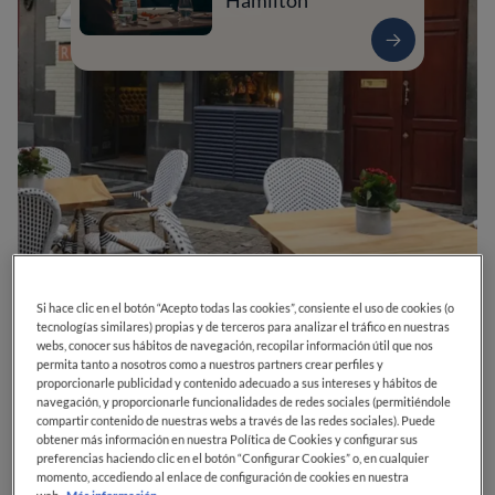
Hamilton
0
0
0
0
0
Si hace clic en el botón “Acepto todas las cookies”, consiente el uso de cookies (o
tecnologías similares) propias y de terceros para analizar el tráfico en nuestras
webs, conocer sus hábitos de navegación, recopilar información útil que nos
permita tanto a nosotros como a nuestros partners crear perfiles y
proporcionarle publicidad y contenido adecuado a sus intereses y hábitos de
C. Escritor Benito Pérez Galdós, 23
35002
navegación, y proporcionarle funcionalidades de redes sociales (permitiéndole
Las Palmas de Gran Canaria
Las Palmas
España
compartir contenido de nuestras webs a través de las redes sociales). Puede
obtener más información en nuestra Política de Cookies y configurar sus
preferencias haciendo clic en el botón “Configurar Cookies” o, en cualquier
CERRADO
Abre el
Viernes,
13:00-15:30, 20:00-23:30
momento, accediendo al enlace de configuración de cookies en nuestra
VER HORARIOS