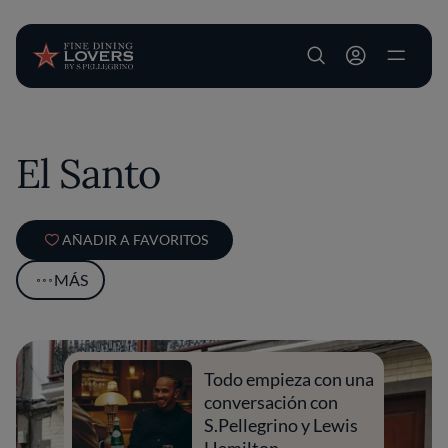
User account m
Pasar al contenido principal
El Santo
AÑADIR A FAVORITOS
MÁS
Todo empieza con una
conversación con
S.Pellegrino y Lewis