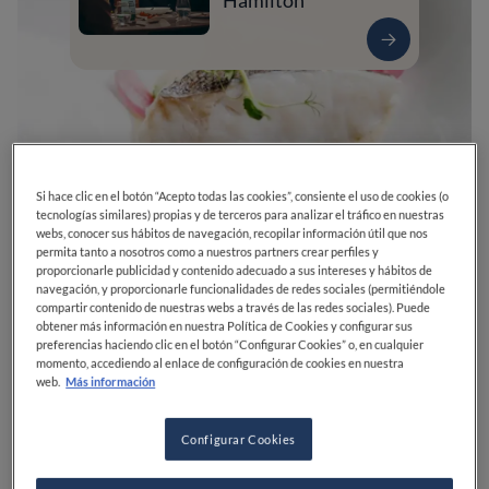
Hamilton
Si hace clic en el botón “Acepto todas las cookies”, consiente el uso de cookies (o
tecnologías similares) propias y de terceros para analizar el tráfico en nuestras
webs, conocer sus hábitos de navegación, recopilar información útil que nos
permita tanto a nosotros como a nuestros partners crear perfiles y
proporcionarle publicidad y contenido adecuado a sus intereses y hábitos de
navegación, y proporcionarle funcionalidades de redes sociales (permitiéndole
0
0
0
0
0
compartir contenido de nuestras webs a través de las redes sociales). Puede
obtener más información en nuestra Política de Cookies y configurar sus
preferencias haciendo clic en el botón “Configurar Cookies” o, en cualquier
momento, accediendo al enlace de configuración de cookies en nuestra
web.
Más información
Bo. Monsenor, 18
39478
Arce
Cantabria
España
CERRADO
Abre el
Viernes,
13:30-16:00, 20:30-22:30
Configurar Cookies
VER HORARIOS