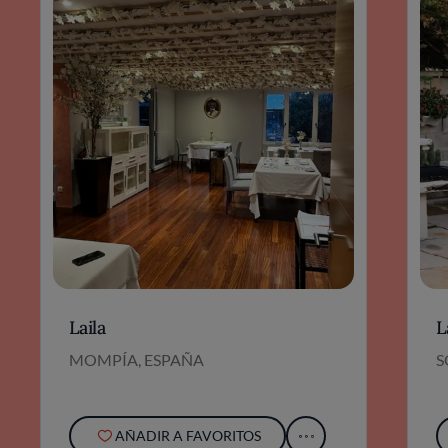
Laila
L
MOMPÍA, ESPAÑA
S
AÑADIR A FAVORITOS