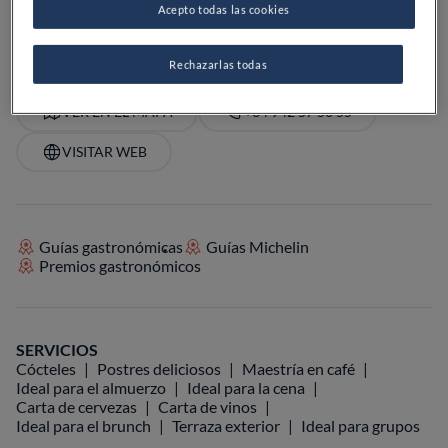
Acepto todas las cookies
PRECIO
Rechazarlas todas
VER EN EL MAPA
+34 942 57 50 55
VISITAR WEB
Guías gastronómicas
Guías Michelin
Premios gastronómicos
SERVICIOS
Cócteles
Postres deliciosos
Maestría en café
Ideal para el almuerzo
Ideal para la cena
Carta de cervezas
Carta de vinos
Ideal para el brunch
Terraza exterior
Ideal para grupos