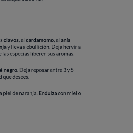
os
clavos
, el
cardamomo
, el
anís
nja
y lleva a ebullición. Deja hervir a
 las especias liberen sus aromas.
té negro
. Deja reposar entre 3 y 5
d que desees.
la piel de naranja.
Endulza
con miel o