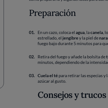
Preparación
01.
En un cazo, coloca el
agua
, la
canela
, l
estrellado, el
jengibre
y la piel de
nara
fuego bajo durante 5 minutos para que
02.
Retira del fuego y añade la bolsita de
minutos, dependiendo de la intensida
03.
Cuela el té
para retirar las especias y 
azúcar al gusto.
Consejos y trucos