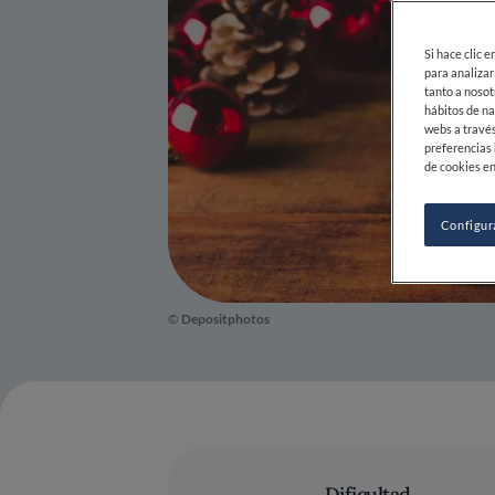
Si hace clic 
para analizar
tanto a nosot
hábitos de na
webs a través
preferencias 
de cookies en
Configur
©
Depositphotos
Dificultad