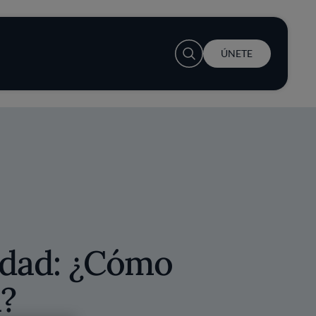
User account menu
ÚNETE
idad: ¿Cómo
?