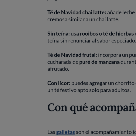
Té de Navidad chai latte:
añade leche 
cremosa similar a un chai latte.
Sin teína:
usa
rooibos
o
té de hierbas
teína sin renunciar al sabor especiado
Té de Navidad frutal:
incorpora un p
cucharada de
puré de manzana
durant
afrutado.
Con licor:
puedes agregar un chorrito
un té festivo apto solo para adultos.
Con qué acompañar
Las
galletas
son el acompañamiento ide