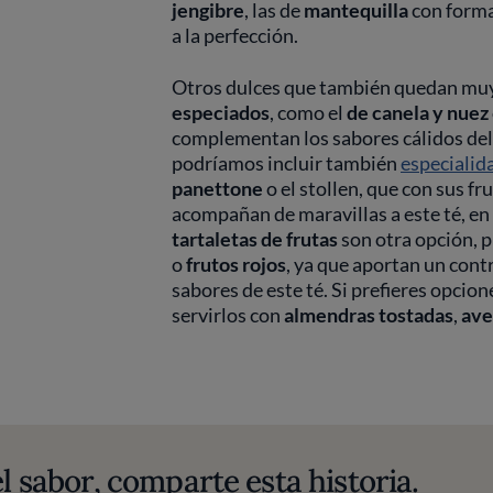
jengibre
, las de
mantequilla
con forma
a la perfección.
Otros dulces que también quedan muy 
especiados
, como el
de canela y nuez
complementan los sabores cálidos del 
podríamos incluir también
especialid
panettone
o el stollen, que con sus fr
acompañan de maravillas a este té, en 
tartaletas de frutas
son otra opción, p
o
frutos rojos
, ya que aportan un contr
sabores de este té. Si prefieres opcio
servirlos con
almendras tostadas
,
ave
l sabor, comparte esta historia.