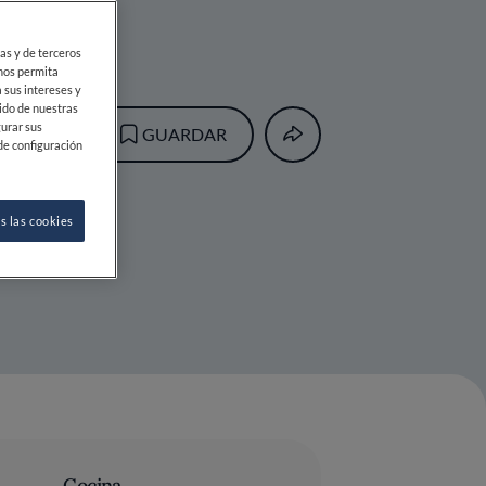
ias y de terceros
 nos permita
 sus intereses y
ido de nuestras
gurar sus
GUARDAR
de configuración
s las cookies
Cocina