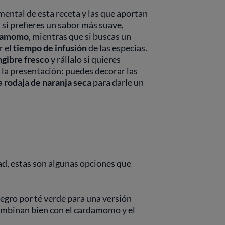
ental de esta receta y las que aportan
, si prefieres un sabor más suave,
damomo
, mientras que si buscas un
r el
tiempo de infusión
de las especias.
ngibre fresco
y rállalo si quieres
de la presentación: puedes decorar las
a
rodaja de naranja seca
para darle un
ad, estas son algunas opciones que
negro por té verde para una versión
combinan bien con el cardamomo y el