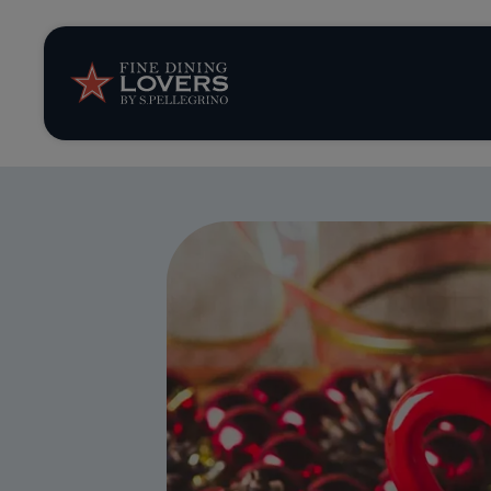
Opinión y notic
Recetas
Consejos y truc
Series