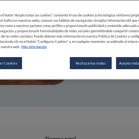
18 DIC 2024
en el botón “Acepto todas las cookies”, consiente el uso de cookies (o tecnologías similares) prop
 el tráfico en nuestras webs, conocer sus hábitos de navegación, recopilar información útil que
ros como a nuestros partners crear perfiles y proporcionarle publicidad y contenido adecuado a
vegación, y proporcionarle funcionalidades de redes sociales (permitiéndole compartir conten
POR
FINE DINING LOVERS
 de las redes sociales). Puede obtener más información en nuestra Política de Cookies y confi
REDACCIÓN
haciendo clic en el botón “Configurar Cookies” o, en cualquier momento, accediendo al enlace 
 nuestra web.
Más información
ar Cookies
Rechazarlas todas
Acepto toda
Tiempo total