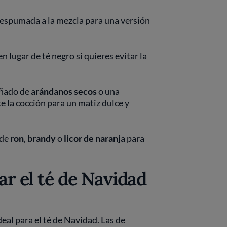
espumada a la mezcla para una versión
en lugar de té negro si quieres evitar la
.
uñado de
arándanos secos
o una
e la cocción para un matiz dulce y
 de
ron
,
brandy
o
licor de naranja
para
 el té de Navidad
al para el té de Navidad. Las de