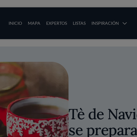
ias
Main navigation
INICIO
MAPA
EXPERTOS
LISTAS
INSPIRACIÓN
Pasar al contenido principal
os
Tè de Nav
se prepara