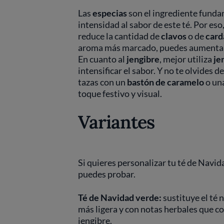
Las
especias
son el ingrediente fundam
intensidad al sabor de este té. Por eso
reduce la cantidad de
clavos
o de
car
aroma más marcado, puedes aumenta
En cuanto al
jengibre
, mejor utiliza
je
intensificar el sabor. Y no te olvides 
tazas con un
bastón de caramelo
o un
toque festivo y visual.
Variantes
Si quieres personalizar tu té de Navid
puedes probar.
Té de Navidad verde:
sustituye el té 
más ligera y con notas herbales que 
jengibre.