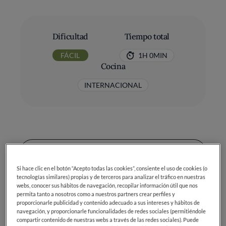
Dificultad
Tiempo total
FÁCIL
1H 0MIN
Cocina
INTERNACIONAL
Ingredientes
Si hace clic en el botón “Acepto todas las cookies”, consiente el uso de cookies (o
tecnologías similares) propias y de terceros para analizar el tráfico en nuestras
webs, conocer sus hábitos de navegación, recopilar información útil que nos
permita tanto a nosotros como a nuestros partners crear perfiles y
Pulpa de calabaza: 700 g
proporcionarle publicidad y contenido adecuado a sus intereses y hábitos de
navegación, y proporcionarle funcionalidades de redes sociales (permitiéndole
Azúcar blanca o morena: 200 g
compartir contenido de nuestras webs a través de las redes sociales). Puede