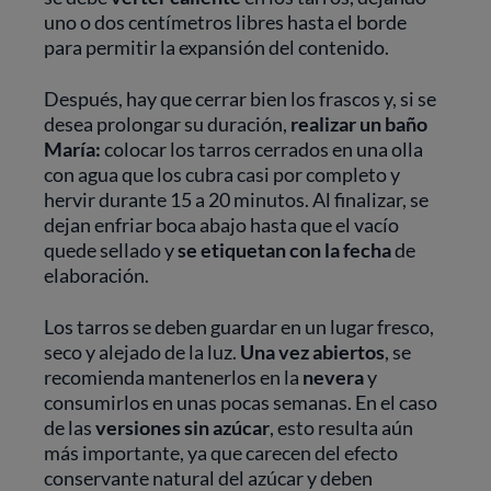
uno o dos centímetros libres hasta el borde
para permitir la expansión del contenido.
Después, hay que cerrar bien los frascos y, si se
desea prolongar su duración,
realizar un baño
María:
colocar los tarros cerrados en una olla
con agua que los cubra casi por completo y
hervir durante 15 a 20 minutos. Al finalizar, se
dejan enfriar boca abajo hasta que el vacío
quede sellado y
se etiquetan con la fecha
de
elaboración.
Los tarros se deben guardar en un lugar fresco,
seco y alejado de la luz.
Una vez abiertos
, se
recomienda mantenerlos en la
nevera
y
consumirlos en unas pocas semanas. En el caso
de las
versiones sin azúcar
, esto resulta aún
más importante, ya que carecen del efecto
conservante natural del azúcar y deben