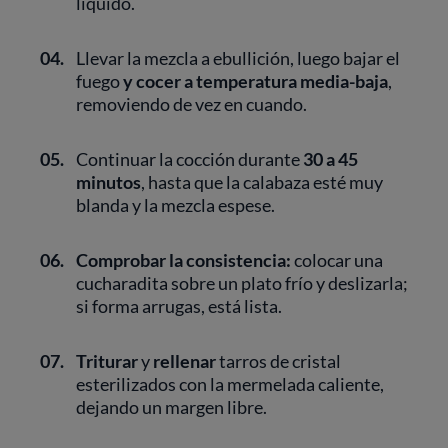
líquido.
04.
Llevar la mezcla a ebullición, luego bajar el
fuego
y cocer a temperatura media-baja
,
removiendo de vez en cuando.
05.
Continuar la cocción durante
30 a 45
minutos
, hasta que la calabaza esté muy
blanda y la mezcla espese.
06.
Comprobar la consistencia:
colocar una
cucharadita sobre un plato frío y deslizarla;
si forma arrugas, está lista.
07.
Triturar
y
rellenar
tarros de cristal
esterilizados con la mermelada caliente,
dejando un margen libre.