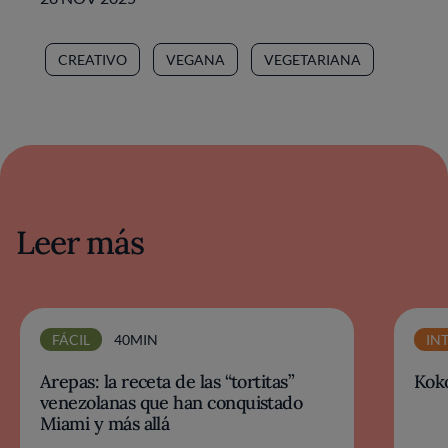
CREATIVO
VEGANA
VEGETARIANA
Leer más
FÁCIL
40MIN
IN
Arepas: la receta de las “tortitas”
Koko
venezolanas que han conquistado
Miami y más allá