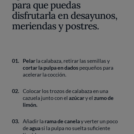
para que puedas
disfrutarla en desayunos,
meriendas y postres.
01.
Pelar
la calabaza, retirar las semillas y
cortar la pulpa en dados
pequeños para
acelerar la cocción.
02.
Colocar los trozos de calabaza en una
cazuela junto con el
azúcar
y el
zumo de
limón.
03.
Añadir la
rama de canela
y verter un poco
de
agua
si la pulpa no suelta suficiente