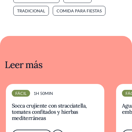
TRADICIONAL
COMIDA PARA FIESTAS
Leer más
FÁCIL
1H 50MIN
FÁ
Socca crujiente con stracciatella,
Agua
tomates confitados y hierbas
emb
mediterráneas